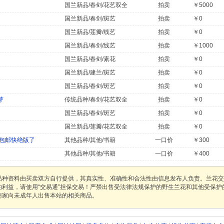
国兰新品/春剑/花艺双全
拍卖
￥5000
国兰新品/春剑/斑艺
拍卖
￥0
国兰新品/莲瓣/线艺
拍卖
￥0
国兰新品/春剑/线艺
拍卖
￥1000
国兰新品/春剑/素花
拍卖
￥0
国兰新品/建兰/斑艺
拍卖
￥0
国兰新品/春剑/斑艺
拍卖
￥0
芽
传统品种/春剑/花艺双全
拍卖
￥0
国兰新品/春剑/斑艺
拍卖
￥0
国兰新品/莲瓣/花艺双全
拍卖
￥0
包邮快绝版了
其他品种/其他/书籍
一口价
￥300
其他品种/其他/书籍
一口价
￥400
品种资料由买卖双方自行提供，其真实性、准确性和合法性由信息发布人负责。兰花交
的利益，请使用“交易通”担保交易！严禁出售受法律法规保护的野生兰花和其他受保
商家向未成年人出售本站的相关商品。