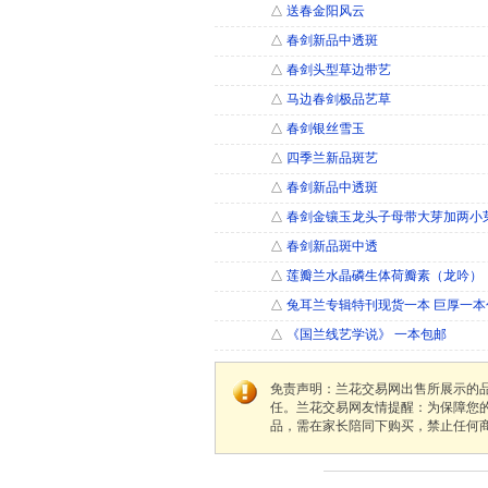
△
送春金阳风云
△
春剑新品中透斑
△
春剑头型草边带艺
△
马边春剑极品艺草
△
春剑银丝雪玉
△
四季兰新品斑艺
△
春剑新品中透斑
△
春剑金镶玉龙头子母带大芽加两小
△
春剑新品斑中透
△
莲瓣兰水晶磷生体荷瓣素（龙吟）
△
兔耳兰专辑特刊现货一本 巨厚一本
△
《国兰线艺学说》 一本包邮
免责声明：兰花交易网出售所展示的
任。兰花交易网友情提醒：为保障您
品，需在家长陪同下购买，禁止任何