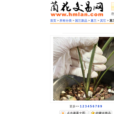
首页
>
所有分类
>
国兰新品
>
蕙兰
>
其它
>
蕙
更多>>
1
2
3
4
5
6
7
8
9