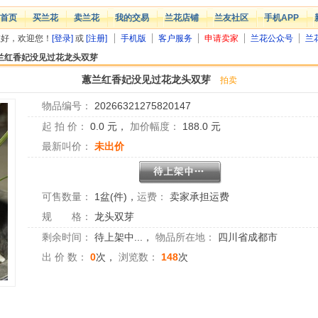
首页
买兰花
卖兰花
我的交易
兰花店铺
兰友社区
手机APP
您好，欢迎您！
[登录]
或
[注册]
手机版
客户服务
申请卖家
兰花公众号
兰
兰红香妃没见过花龙头双芽
蕙兰红香妃没见过花龙头双芽
拍卖
物品编号：
20266321275820147
起 拍 价：
0.0
元，
加价幅度：
188.0
元
最新叫价：
未出价
可售数量：
1盆(件)
，
运费：
卖家承担运费
规 格：
龙头双芽
剩余时间：
待上架中...
，
物品所在地：
四川省成都市
出 价 数：
0
次，
浏览数：
148
次