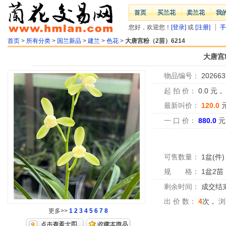
首页
买兰花
卖兰花
我
您好，欢迎您！
[登录]
或
[注册]
手
首页
>
所有分类
>
国兰新品
>
建兰
>
色花
>
大唐宫粉（2苗）6214
大唐宫
物品编号：
202663
起 拍 价：
0.0
元
最新叫价：
120.0
一 口 价：
880.0
元
可售数量：
1盆(件)
规 格：
1盆2苗
剩余时间：
成交结
出 价 数：
4
次，
浏
更多>>
1
2
3
4
5
6
7
8