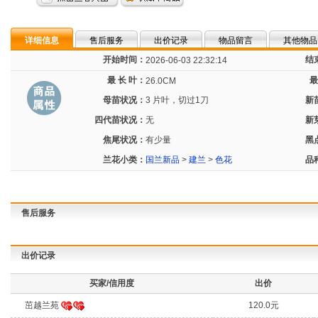
详细信息
售后服务
出价记录
物品留言
其他物品
开始时间：
结
2026-06-03 22:32:14
最 长 叶：
最
26.0CM
母苗状况：
3 片叶，切过1刀
新
四代苗状况：
无
新
焦尾状况：
有少量
黑
兰花小类：
国兰新品
>
建兰
>
色花
品
售后服务
出价记录
买家/信用度
出价
茁越兰苑
120.0元