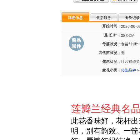
详细信息
售后服务
出价记录
开始时间：
2026-06-03
最 长 叶：
38.0CM
母苗状况：
老苗5片叶
四代苗状况：
无
焦尾状况：
叶片有烧尖-
兰花小类：
传统品种
>
莲瓣兰经典名
此花香味好，花杆出
明，别有韵致。一箭