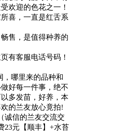
最受欢迎的色花之一！
家所喜，一直是红舌系
常畅售，是值得种养的
主页有客服电话号码！
润，哪里来的品种和
心做好每一件事，绝不
可以多发苗，好养，本
欢的兰友放心竟拍!
（诚信的
兰友交流交
23元【顺丰】+
水苔