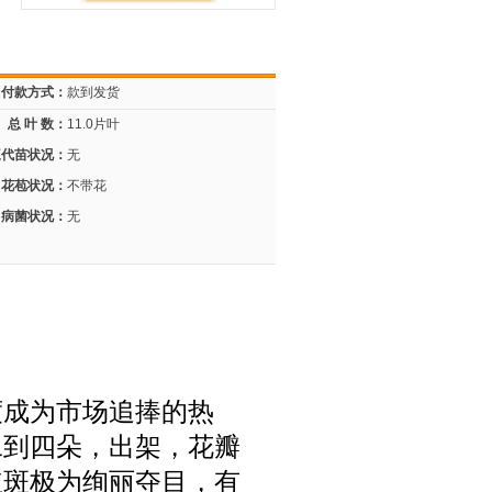
付款方式：
款到发货
总 叶 数：
11.0片叶
三代苗状况：
无
花苞状况：
不带花
病菌状况：
无
度成为市场追捧的热
二到四朵，出架，花瓣
红斑极为绚丽夺目，有