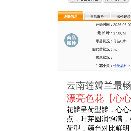
详细信息
售后服务
出价记录
开始时间：
2026-06-03
最 长 叶：
37.0CM
母苗状况：
母苗6片叶
四代苗状况：
无
焦尾状况：
兰花小类：
传统品种
>
云南莲瓣兰最
漂亮色花【心
花瓣呈荷型瓣，
心心
点，叶芽圆润饱满，
荷型，颜色对比鲜明