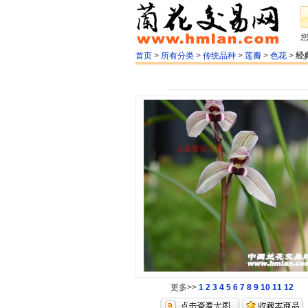
首页
>
所有分类
>
传统品种
>
莲瓣
>
色花
>
经
更多>>
1
2
3
4
5
6
7
8
9
10
11
12