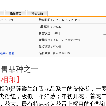
物品留言
其他物品
结束时间：
 21:51:39
2026-06-05 21:14:00
最 宽 叶：
0.6CM
新苗状况：
5片叶
新芽状况：
子母2苗1半大芽2大芽
黑点状况：
有少量
莲瓣
>
色花
品种来源：
自家兰园种养
畅售品种之一
心相印】
相印
是莲瓣兰红舌花品系中的佼佼者，一
尖粉红，极似一个洋葱；年初开花，着花
，花大。最有特点者为花舌上醒目的心型