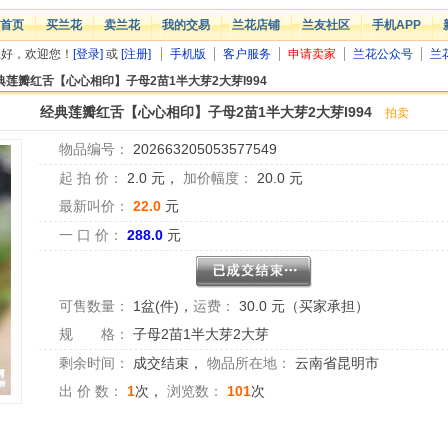
首页
买兰花
卖兰花
我的交易
兰花店铺
兰友社区
手机APP
您好，欢迎您！
[登录]
或
[注册]
手机版
客户服务
申请卖家
兰花公众号
兰
典莲瓣红舌【心心相印】子母2苗1半大芽2大芽l994
经典莲瓣红舌【心心相印】子母2苗1半大芽2大芽l994
拍卖
物品编号：
202663205053577549
起 拍 价：
2.0
元，
加价幅度：
20.0
元
最新叫价：
22.0
元
一 口 价：
288.0
元
可售数量：
1盆(件)
，
运费：
30.0 元（买家承担）
规 格：
子母2苗1半大芽2大芽
剩余时间：
成交结束
，
物品所在地：
云南省昆明市
出 价 数：
1
次，
浏览数：
101
次