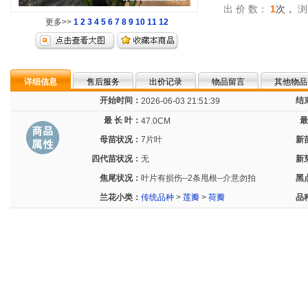
出 价 数：
1
次，
浏
更多>>
1
2
3
4
5
6
7
8
9
10
11
12
详细信息
售后服务
出价记录
物品留言
其他物品
开始时间：
结
2026-06-03 21:51:39
最 长 叶：
最
47.0CM
母苗状况：
7片叶
新
四代苗状况：
无
新
焦尾状况：
叶片有损伤--2条甩根--介意勿拍
黑
兰花小类：
传统品种
>
莲瓣
>
荷瓣
品