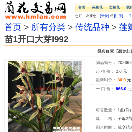
首页
买兰花
卖兰花
我
您好，欢迎您！
[登录]
或
[注册]
手
首页
>
所有分类
>
传统品种
>
莲
苗1开口大芽l992
经典红素【碧龙红素
物品编号：
202663
起 拍 价：
2.0
元
最新叫价：
30.0
元
一 口 价：
966.0
元
可售数量：
1盆(件)
规 格：
子母2
剩余时间：
成交结