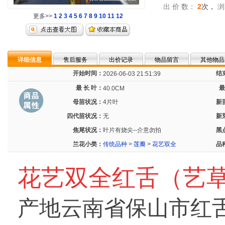
出 价 数：
2
次，
浏
更多>>
1
2
3
4
5
6
7
8
9
10
11
12
详细信息
售后服务
出价记录
物品留言
其他物品
开始时间：
结
2026-06-03 21:51:39
最 长 叶：
最
40.0CM
母苗状况：
4片叶
新
四代苗状况：
无
新
焦尾状况：
叶片有烧尖--介意勿拍
黑
兰花小类：
传统品种
>
莲瓣
>
花艺双全
品
花艺双全红舌（艺
产地云南省保山市红