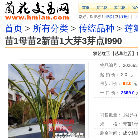
首页
买兰花
卖兰花
我
您好，欢迎您！
[登录]
或
[注册]
手
首页
>
所有分类
>
传统品种
>
莲
苗1母苗2新苗1大芽3芽点l990
双艺红舌【艺草红舌】青苗
物品编号：
202663
起 拍 价：
2.0
元
最新叫价：
62.0
元
一 口 价：
2699.0
可售数量：
1盆(件)
规 格：
青苗1
剩余时间：
成交结