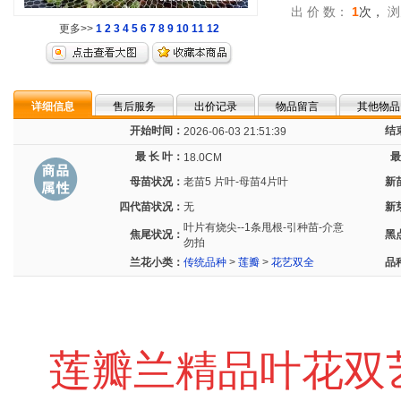
出 价 数：
1
次，
浏
更多>>
1
2
3
4
5
6
7
8
9
10
11
12
详细信息
售后服务
出价记录
物品留言
其他物品
开始时间：
结
2026-06-03 21:51:39
最 长 叶：
最
18.0CM
母苗状况：
老苗5 片叶-母苗4片叶
新
四代苗状况：
无
新
叶片有烧尖--1条甩根-引种苗-介意
焦尾状况：
黑
勿拍
兰花小类：
传统品种
>
莲瓣
>
花艺双全
品
莲瓣兰精品叶花双