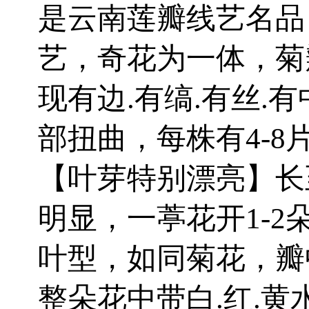
是云南莲瓣线艺名品
艺，奇花为一体，菊
现有边.有缟.有丝.
部扭曲，每株有4-
【叶芽特别漂亮】长
明显，一葶花开1-2
叶型，如同菊花，瓣
整朵花中带白.红.