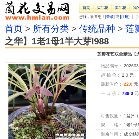
首页
买兰花
卖兰花
我
您好，欢迎您！
[登录]
或
[注册]
手
首页
>
所有分类
>
传统品种
>
莲
之华】1老1母1半大芽l988
莲瓣花艺双全精品【大丽
物品编号：
202663
起 拍 价：
2.0
元
最新叫价：
22.0
元
一 口 价：
788.0
元
可售数量：
1盆(件)
规 格：
1老1母
剩余时间：
成交结