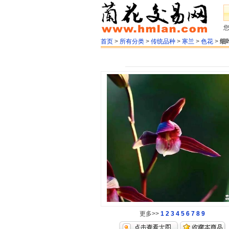
首页
>
所有分类
>
传统品种
>
寒兰
>
色花
>
细
更多>>
1
2
3
4
5
6
7
8
9