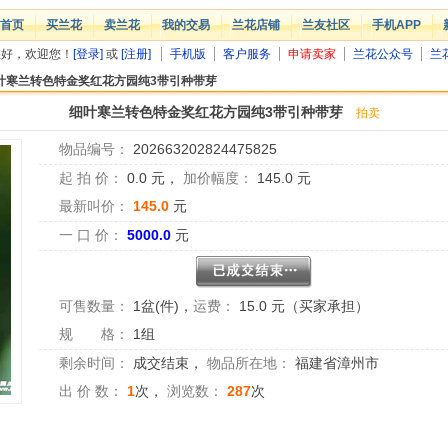
首页
买兰花
卖兰花
我的交易
兰花店铺
兰友社区
手机APP
您好，欢迎您！
[登录]
或
[注册]
手机版
客户服务
申请卖家
兰花公众号
兰
叶寒兰转色特金奖红花方园纯3带引种带芽
细叶寒兰转色特金奖红花方园纯3带引种带芽
拍卖
物品编号：
202663202824475825
起 拍 价：
0.0
元，
加价幅度：
145.0
元
最新叫价：
145.0
元
一 口 价：
5000.0
元
可售数量：
1盆(件)
，
运费：
15.0 元（买家承担）
规 格：
1组
剩余时间：
成交结束
，
物品所在地：
福建省漳州市
出 价 数：
1
次，
浏览数：
287
次