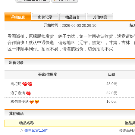
详细信息
出价记录
物品留言
其他物品
开始时间：
结
2026-06-03 20:29:10
看图诚拍，原棵脱盆发货，鸽子勿扰，第一时间确认收货，满意请好评，
合作愉快！默认中通快递！偏远地区（辽宁，黑龙江，甘肃，吉林，
区一律顺丰到付。拍照不易，请谨慎出价，切勿拍而不买
出价记录
买家/信用度
出价
肉坨坨
48.0元
浪子彦清
32.0元
稀粥慢慢熬
16.0元
其他物品
物品名称
物品类
△
墨兰紫宸1.5苗
传统品种/