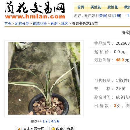
首页
买兰花
卖兰花
我
您好，欢迎您！
[登录]
或
[注册]
手
首页
>
所有分类
>
传统品种
>
春剑
>
线艺
>
春剑变色龙2.5苗
春剑
物品编号：
202663
起 拍 价：
0.0
元
最新叫价：
48.0
元
可售数量：
1盆(件)
规 格：
2.5苗
剩余时间：
成交结
出 价 数：
3
次，
浏
更多>>
1
2
3
4
5
6