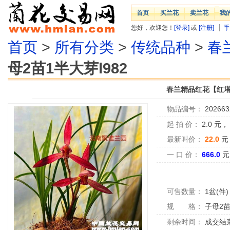
首页
买兰花
卖兰花
我
您好，欢迎您！
[登录]
或
[注册]
手
首页
>
所有分类
>
传统品种
>
春
母2苗1半大芽l982
春兰精品红花【红塔宝
物品编号：
202663
起 拍 价：
2.0
元
最新叫价：
22.0
元
一 口 价：
666.0
元
可售数量：
1盆(件)
规 格：
子母2
剩余时间：
成交结