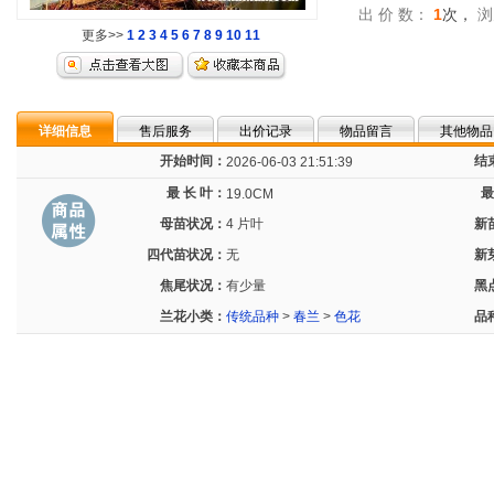
出 价 数：
1
次，
浏
更多>>
1
2
3
4
5
6
7
8
9
10
11
详细信息
售后服务
出价记录
物品留言
其他物品
开始时间：
结
2026-06-03 21:51:39
最 长 叶：
最
19.0CM
母苗状况：
4 片叶
新
四代苗状况：
无
新
焦尾状况：
有少量
黑
兰花小类：
传统品种
>
春兰
>
色花
品