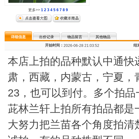
更多>>
1
2
3
4
5
6
7
8
9
详细信息
出价记录
物品留言
其他物品
开始时间：
结
2026-06-28 21:03:52
本店上拍的品种默认中通快
肃，西藏，内蒙古，宁夏，
23，也可以到付。多个拍
茈林兰轩上拍所有拍品都是
大努力把兰苗各个角度拍清