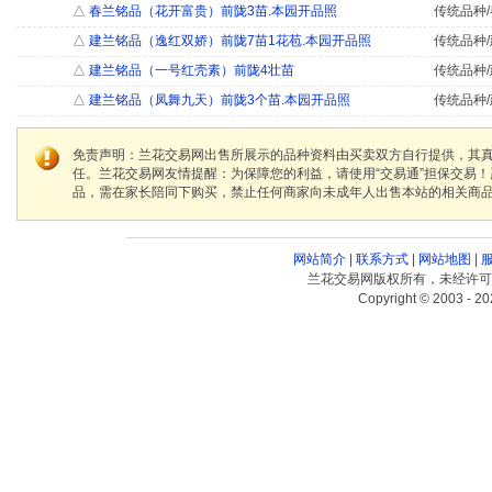
△
春兰铭品（花开富贵）前陇3苗.本园开品照
传统品种/
△
建兰铭品（逸红双娇）前陇7苗1花苞.本园开品照
传统品种/
△
建兰铭品（一号红壳素）前陇4壮苗
传统品种/
△
建兰铭品（凤舞九天）前陇3个苗.本园开品照
传统品种/
免责声明：兰花交易网出售所展示的品种资料由买卖双方自行提供，其
任。兰花交易网友情提醒：为保障您的利益，请使用“交易通”担保交易
品，需在家长陪同下购买，禁止任何商家向未成年人出售本站的相关商
网站简介
|
联系方式
|
网站地图
|
兰花交易网版权所有，未经许可
Copyright © 2003 - 20