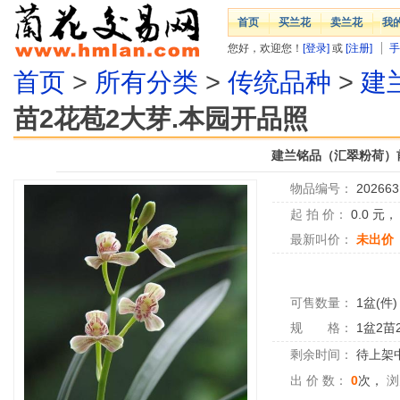
首页
买兰花
卖兰花
我
您好，欢迎您！
[登录]
或
[注册]
手
首页
>
所有分类
>
传统品种
>
建
苗2花苞2大芽.本园开品照
建兰铭品（汇翠粉荷）前
物品编号：
202663
起 拍 价：
0.0
元
最新叫价：
未出价
可售数量：
1盆(件)
规 格：
1盆2苗
剩余时间：
待上架中.
出 价 数：
0
次，
浏