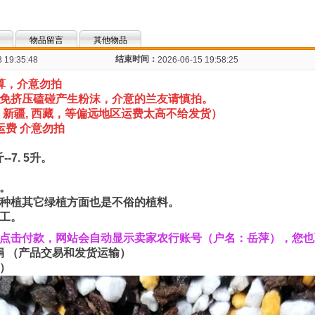
物品留言
其他物品
结束时间：
 19:35:48
2026-06-15 19:58:25
算，介意勿拍
免挤压磕碰产生粉沫，介意的兰友请慎拍。
新疆, 西藏，等偏远地区
运费太高不给发货
）
运费 介意勿拍
-7. 5升。
。
种植其它绿植方面也是不俗的植料。
工。
后点击付款，网站会自动显示卖家农行账号（户名：岳萍），您
 鲁娟 （产品交易和发货运输）
娟）