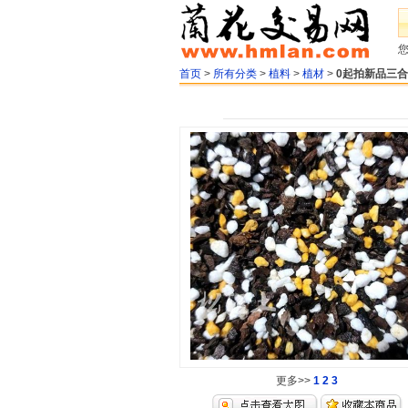
首页
>
所有分类
>
植料
>
植材
>
0起拍新品三
更多>>
1
2
3