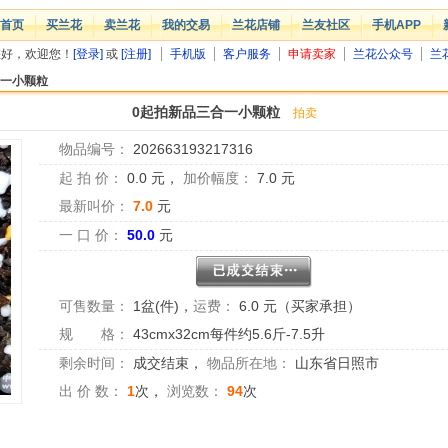
首页
买兰花
卖兰花
我的交易
兰花店铺
兰友社区
手机APP
您好，欢迎您！
[登录]
或
[注册]
手机版
客户服务
申请卖家
兰花公众号
兰
合一小颗粒
0起拍新品三合一小颗粒
拍卖
物品编号：
202663193217316
起 拍 价：
0.0
元，
加价幅度：
7.0
元
最新叫价：
7.0
元
一 口 价：
50.0
元
可售数量：
1盆(件)
，
运费：
6.0 元（买家承担）
规 格：
43cmx32cm每件约5.6斤-7.5升
剩余时间：
成交结束
，
物品所在地：
山东省日照市
出 价 数：
1
次，
浏览数：
94
次