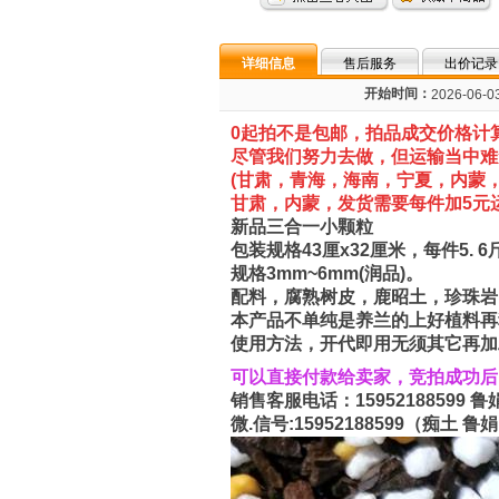
详细信息
售后服务
出价记录
开始时间：
2026-06-03
0起拍不是包邮，拍品成交价格计
尽管我们努力去做，但运输当中难
(甘肃，
青海，海南，宁夏，内蒙，
甘肃，内蒙，发货需要每件加5元
新品三合一小颗粒
包装规格43厘x32厘米，每件5. 6斤-
规格3mm~6mm(润品)。
配料，腐熟树皮，鹿昭土，珍珠岩
本产品不单纯是养兰的上好植料再
使用方法，开代即用无须其它再加
可以直接付款给卖家，竞拍成功
销售客服电话：15952188599
微.信号:15952188599（痴土 鲁