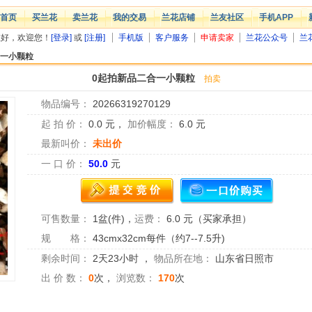
首页
买兰花
卖兰花
我的交易
兰花店铺
兰友社区
手机APP
您好，欢迎您！
[登录]
或
[注册]
手机版
客户服务
申请卖家
兰花公众号
兰
合一小颗粒
0起拍新品二合一小颗粒
拍卖
物品编号：
20266319270129
起 拍 价：
0.0
元，
加价幅度：
6.0
元
最新叫价：
未出价
一 口 价：
50.0
元
可售数量：
1盆(件)
，
运费：
6.0 元（买家承担）
规 格：
43cmx32cm每件（约7--7.5升)
剩余时间：
2天23小时
，
物品所在地：
山东省日照市
出 价 数：
0
次，
浏览数：
170
次