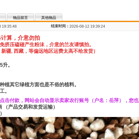
物品留言
其他物品
结束时间：
 19:35:48
2026-08-12 19:39:24
格计算，介意勿拍
免挤压磕碰产生粉沫，介意的兰友请慎拍。
新疆, 西藏，等偏远地区
运费太高不给发货
）
 5升。
种植其它绿植方面也是不俗的植料。
工。
后点击付款，网站会自动显示卖家农行账号（户名：岳萍），您
 鲁娟 （产品交易和发货运输）
娟）