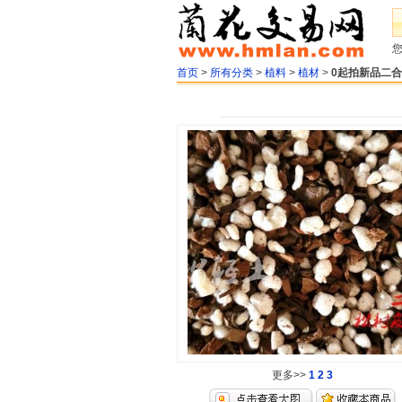
首页
>
所有分类
>
植料
>
植材
>
0起拍新品二
更多>>
1
2
3