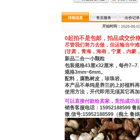
详细信息
售后服务
出价记录
开始时间：
2026-06-03
0起拍不是包邮，拍品成交价
尽管我们努力去做，但运输当中难
(甘肃，
青海，海南，宁夏，内蒙，
新品二合一小颗粒
包装规格43厘x32厘米，每件7--7.
规格3mm~6mm。
配料，腐熟树皮，珍珠岩。
本产品不单纯是养兰的上好植料再
使用方法，开代即用无须其它再加
可以直接付款给卖家，竞拍成功
销售客服电话：15952188599
微.信号:15952188599（痴土 鲁