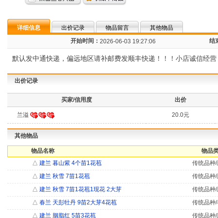
详细信息
出价记录
物品留言
其他物品
开始时间：
结
2026-06-03 19:27:06
默认发中通快递，偏远地区请补邮费发顺丰快递！！！小店诚信经营，拍而
出价记录
买家/信用度
出价
兰溢
20.0元
其他物品
物品名称
物品类
△
建兰 暮山紫 4个苗1花苞
传统品种/
△
建兰 秋雪 7苗1花苞
传统品种/
△
建兰 秋雪 7苗1花苞1现花 2大芽
传统品种/
△
春兰 天彭牡丹 9苗2大芽4花苞
传统品种/
△
建兰 胭脂红 5苗3花苞
传统品种/