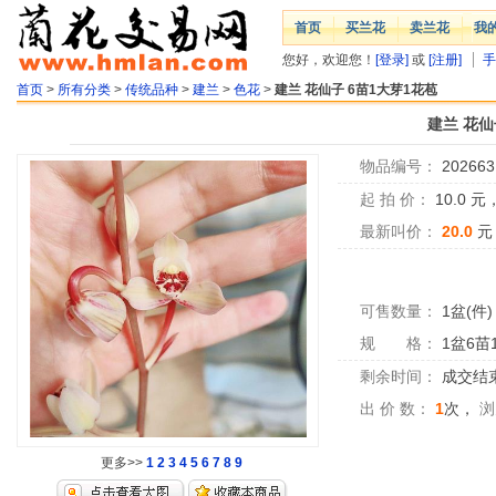
首页
买兰花
卖兰花
我
您好，欢迎您！
[登录]
或
[注册]
手
首页
>
所有分类
>
传统品种
>
建兰
>
色花
>
建兰 花仙子 6苗1大芽1花苞
建兰 花仙
物品编号：
202663
起 拍 价：
10.0
元
最新叫价：
20.0
元
可售数量：
1盆(件)
规 格：
1盆6苗
剩余时间：
成交结
出 价 数：
1
次，
浏
更多>>
1
2
3
4
5
6
7
8
9