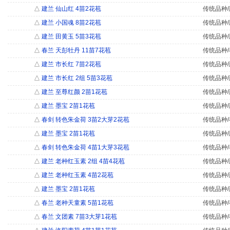
△
建兰 仙山红 4苗2花苞
传统品种/
△
建兰 小国魂 8苗2花苞
传统品种/
△
建兰 田黄玉 5苗3花苞
传统品种/
△
春兰 天彭牡丹 11苗7花苞
传统品种/
△
建兰 市长红 7苗2花苞
传统品种/
△
建兰 市长红 2组 5苗3花苞
传统品种/
△
建兰 至尊红颜 2苗1花苞
传统品种/
△
建兰 墨宝 2苗1花苞
传统品种/
△
春剑 转色朱金荷 3苗2大芽2花苞
传统品种/
△
建兰 墨宝 2苗1花苞
传统品种/
△
春剑 转色朱金荷 4苗1大芽3花苞
传统品种/
△
建兰 老种红玉素 2组 4苗4花苞
传统品种/
△
建兰 老种红玉素 4苗2花苞
传统品种/
△
建兰 墨宝 2苗1花苞
传统品种/
△
春兰 老种天童素 5苗1花苞
传统品种/
△
春兰 文团素 7苗3大芽1花苞
传统品种/