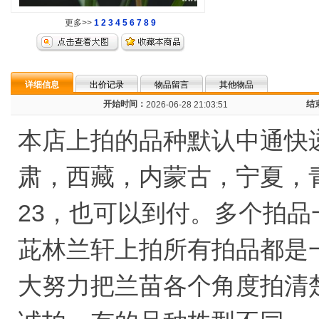
更多>>
1
2
3
4
5
6
7
8
9
详细信息
出价记录
物品留言
其他物品
开始时间：
结
2026-06-28 21:03:51
本店上拍的品种默认中通快
肃，西藏，内蒙古，宁夏，
23，也可以到付。多个拍
茈林兰轩上拍所有拍品都是
大努力把兰苗各个角度拍清