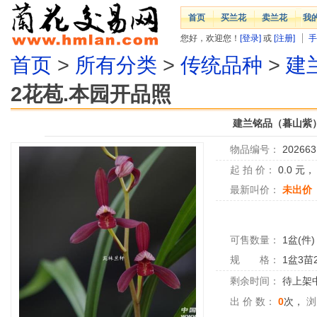
首页
买兰花
卖兰花
我
您好，欢迎您！
[登录]
或
[注册]
手
首页
>
所有分类
>
传统品种
>
建
2花苞.本园开品照
建兰铭品（暮山紫）
物品编号：
202663
起 拍 价：
0.0
元
最新叫价：
未出价
可售数量：
1盆(件)
规 格：
1盆3苗
剩余时间：
待上架中.
出 价 数：
0
次，
浏