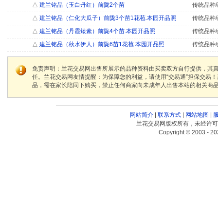
△
建兰铭品（玉白丹红）前陇2个苗
传统品种/
△
建兰铭品（仁化大瓜子）前陇3个苗1花苞.本园开品照
传统品种/
△
建兰铭品（丹霞矮素）前陇4个苗.本园开品照
传统品种/
△
建兰铭品（秋水伊人）前陇6苗1花苞.本园开品照
传统品种/
免责声明：兰花交易网出售所展示的品种资料由买卖双方自行提供，其
任。兰花交易网友情提醒：为保障您的利益，请使用“交易通”担保交易
品，需在家长陪同下购买，禁止任何商家向未成年人出售本站的相关商
网站简介
|
联系方式
|
网站地图
|
兰花交易网版权所有，未经许可
Copyright © 2003 - 20