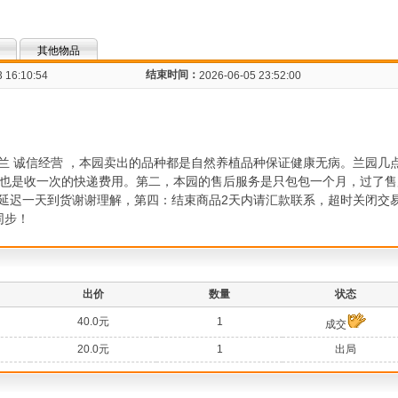
其他物品
结束时间：
 16:10:54
2026-06-05 23:52:00
兰 诚信经营 ，本园卖出的品种都是自然养植品种保证健康无病。兰园几
种也是收一次的快递费用。第二，本园的售后服务是只包包一个月，过了
延迟一天到货谢谢理解，第四：结束商品2天内请汇款联系，超时关闭交
信同步！
出价
数量
状态
40.0元
1
成交
20.0元
1
出局