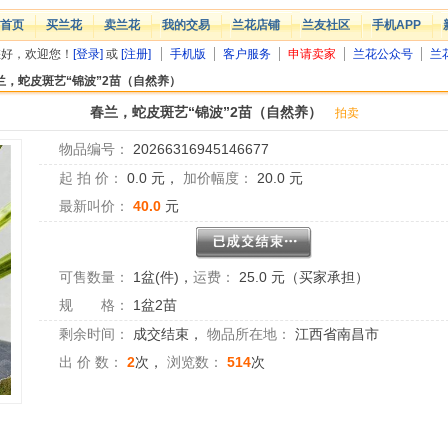
首页
买兰花
卖兰花
我的交易
兰花店铺
兰友社区
手机APP
您好，欢迎您！
[登录]
或
[注册]
手机版
客户服务
申请卖家
兰花公众号
兰
兰，蛇皮斑艺“锦波”2苗（自然养）
春兰，蛇皮斑艺“锦波”2苗（自然养）
拍卖
物品编号：
20266316945146677
起 拍 价：
0.0
元，
加价幅度：
20.0
元
最新叫价：
40.0
元
可售数量：
1盆(件)
，
运费：
25.0 元（买家承担）
规 格：
1盆2苗
剩余时间：
成交结束
，
物品所在地：
江西省南昌市
出 价 数：
2
次，
浏览数：
514
次