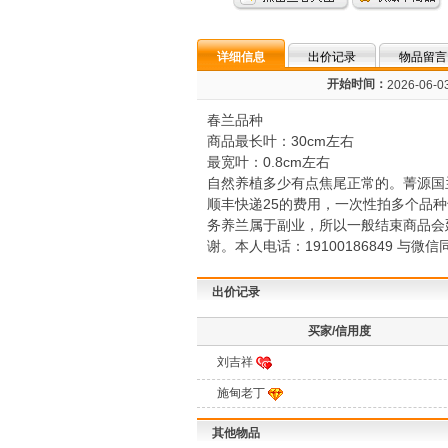
详细信息
出价记录
物品留言
开始时间：
2026-06-03
春兰品种
商品最长叶：30cm左右
最宽叶：0.8cm左右
自然养植多少有点焦尾正常的。菁源国
顺丰快递25的费用，一次性拍多个品
务养兰属于副业，所以一般结束商品会
谢。本人电话：19100186849 与微
出价记录
买家/信用度
刘吉祥
施甸老丁
其他物品