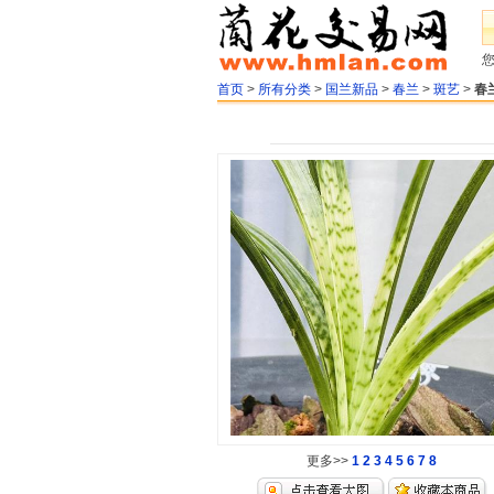
首页
>
所有分类
>
国兰新品
>
春兰
>
斑艺
>
春
更多>>
1
2
3
4
5
6
7
8