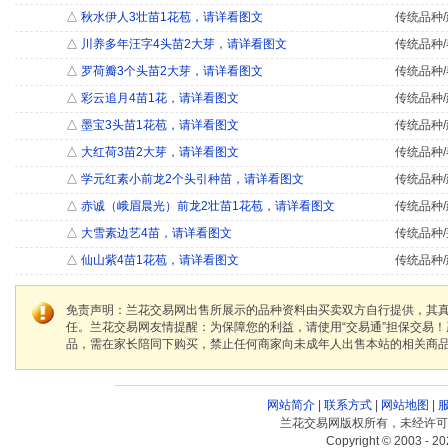
△
秋水伊人3壮苗1花苞，请详看图文
传统品种/
△
川养多年汪字4头苗2大芽，请详看图文
传统品种/
△
罗荷瓣3个头苗2大芽，请详看图文
传统品种/
△
彩云追月4苗1花，请详看图文
传统品种/
△
墨宝3头苗1花苞，请详看图文
传统品种/
△
大红荷3苗2大芽，请详看图文
传统品种/
△
学元红素小前龙2个头引种苗，请详看图文
传统品种/
△
赤诚（峨眉晨光）前龙2壮苗1花苞，请详看图文
传统品种/
△
大雪素边艺4苗，请详看图文
传统品种/
△
仙山紫4苗1花苞，请详看图文
传统品种/
免责声明：兰花交易网出售所展示的品种资料由买卖双方自行提供，其
任。兰花交易网友情提醒：为保障您的利益，请使用“交易通”担保交易
品，需在家长陪同下购买，禁止任何商家向未成年人出售本站的相关商
网站简介
|
联系方式
|
网站地图
|
兰花交易网版权所有，未经许可
Copyright © 2003 - 20