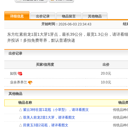
详细信息
出价记录
物品留言
其他物品
开始时间：
结
2026-06-03 23:34:43
东方红素前龙1苗1大芽1芽点，最长39公分，最宽1.3公分，请详
并投诉！多拍免费寄养，默认普通快递
出价记录
买家/信用度
出价
如悦
20.0元
业余养养兰
10.0元
其他物品
物品名称
物品类
△
紫云3特壮苗1花苞（小草型），请详看图文
传统品种/
△
双美人前龙2苗1大芽，请详看图文
传统品种/
△
田黄玉3苗2花苞，请详看图文
传统品种/