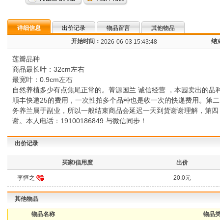
详细信息
出价记录
物品留言
其他物品
开始时间：
结
2026-06-03 15:43:48
莲瓣品种
商品最长叶：32cm左右
最宽叶：0.9cm左右
自然养植多少有点焦尾正常的。菁源国兰 诚信经营 ，本园卖出的
顺丰快递25的费用，一次性拍多个品种也是收一次的快递费用。第
务养兰属于副业，所以一般结束商品会延迟一天到货谢谢理解，第四
谢。本人电话：19100186849 与微信同步！
出价记录
买家/信用度
出价
李恒之
20.0元
其他物品
物品名称
物品类