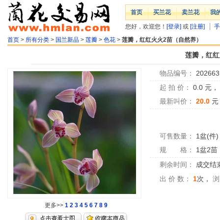
首页
买兰花
卖兰花
我
您好，欢迎您！
[登录]
或
[注册]
手
首页
>
所有分类
>
国兰新品
>
莲瓣
>
色花
>
莲瓣，红红火火2苗（自然养）
莲瓣，红红
物品编号：
202663
起 拍 价：
0.0
元
最新叫价：
20.0
元
可售数量：
1盆(件)
规 格：
1盆2苗
剩余时间：
成交结
出 价 数：
1
次，
浏
更多>>
1
2
3
4
5
6
7
8
9