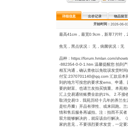
详细信息
出价记录
物品留言
开始时间：
2026-06-03
最高41cm，最宽0.9cm，新草7片叶，
焦无，黑点状况： 无，病菌状况：无
品种：https://forum.hmlan.com/showt
-882354-0-0-1.htm 温馨提
相互沟通，确认查收以免耽误发货时间(支持交
付宝:2370701140@qq.co
到的地方可按您的要求发ems、申通、
要的财富。也请兰友拍买慎重。本苑相信
汇上交易通转账费全款的1%。 2.
取消交易!3．我苑历经十几年的养兰
是牡丹瓣）开品有弹性、或来回跑。兰
情和售后服务再诚拍。注：拍而不买者
双方能够解决的，就应该自行解决。《
家的意见，不要强烈要求发货，一定要