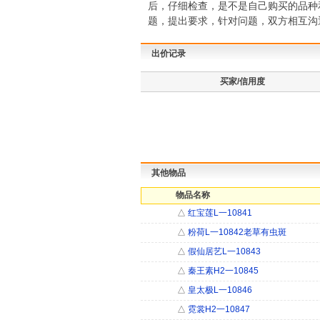
后，仔细检查，是不是自己购买的品种
题，提出要求，针对问题，双方相互沟
出价记录
买家/信用度
其他物品
物品名称
△
红宝莲L一10841
△
粉荷L一10842老草有虫斑
△
假仙居艺L一10843
△
秦王素H2一10845
△
皇太极L一10846
△
霓裳H2一10847