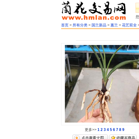
首页
>
所有分类
>
国兰新品
>
蕙兰
>
花艺双全
更多>>
1
2
3
4
5
6
7
8
9