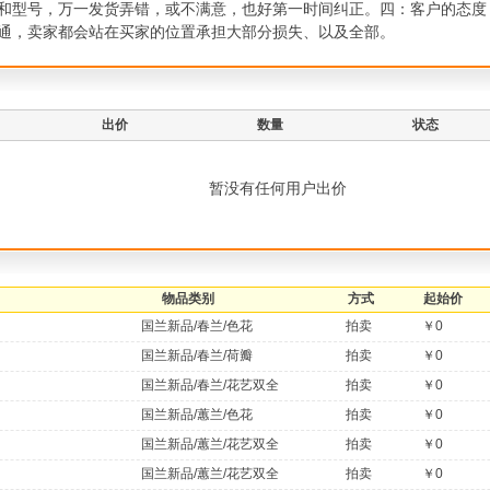
和型号，万一发货弄错，或不满意，也好第一时间纠正。四：客户的态度
通，卖家都会站在买家的位置承担大部分损失、以及全部。
出价
数量
状态
暂没有任何用户出价
物品类别
方式
起始价
国兰新品/春兰/色花
拍卖
￥0
国兰新品/春兰/荷瓣
拍卖
￥0
国兰新品/春兰/花艺双全
拍卖
￥0
国兰新品/蕙兰/色花
拍卖
￥0
国兰新品/蕙兰/花艺双全
拍卖
￥0
国兰新品/蕙兰/花艺双全
拍卖
￥0