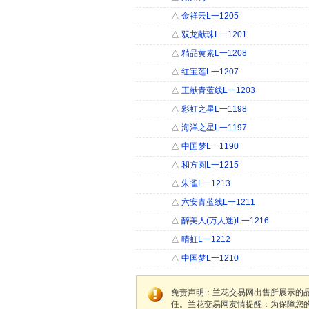
△
金祥云L一1205
△
双龙献珠L一1201
△
精品黄素L一1208
△
红宝莲L一1207
△
王献青蓝线L一1203
△
彩虹之星L一1198
△
海洋之星L一1197
△
中国梦L一1190
△
和方圆L一1215
△
朱雀L一1213
△
六安青蓝线L一1211
△
醉美人(万人迷)L一1216
△
晴虹L一1212
△
中国梦L一1210
免责声明：兰花交易网出售所展示的
任。兰花交易网友情提醒：为保障您