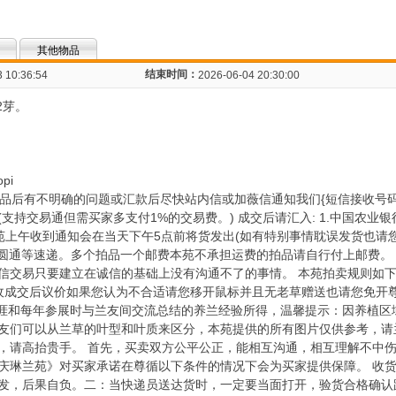
其他物品
结束时间：
 10:36:54
2026-06-04 20:30:00
2芽。
opi
醒您:拍到产品后有不明确的问题或汇款后尽快站内信或加薇信通知我们{短信接收号码)
易通但需买家多支付1%的交易费。) 成交后请汇入: 1.中国农业银行周庆琳62
m 汇款后本苑上午收到通知会在当天下午5点前将货发出(如有特别事情耽误发货
圆通等速递。多个拍品一个邮费本苑不承担运费的拍品请自行付上邮费。 
交易只要建立在诚信的基础上没有沟通不了的事情。 本苑拍卖规则如下:
不接收成交后议价如果您认为不合适请您移开鼠标并且无老草赠送也请您免开
生涯和每年参展时与兰友间交流总结的养兰经验所得，温馨提示：因养植区
友们可以从兰草的叶型和叶质来区分，本苑提供的所有图片仅供参考，请
，请高抬贵手。 首先，买卖双方公平公正，能相互沟通，相互理解不中
庆琳兰苑》对买家承诺在尊循以下条件的情况下会为买家提供保障。 收货
发，后果自负。二：当快递员送达货时，一定要当面打开，验货合格确认