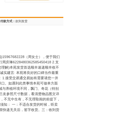
付款方式：
款到发货
15967682228（周女士），便于我们
28480362585450418 2.支
也请您理解)本苑发货首选顺丰速递顺丰收不
诚实建言: 本苑将良好的口碑当作最重
 1.接受交易通交易如有需要请您一并
尊口。如遇到此类事情本苑可做单方面
域与养植环境不同，飘门、奇花（特别
兰友参照尺寸数据，看清楚物品图文详
伤，不无中生有，不无理取闹的前提下，
须知： 一：不适合发货的时候，听卖
跟快递无关后，签字收货。三：收到货