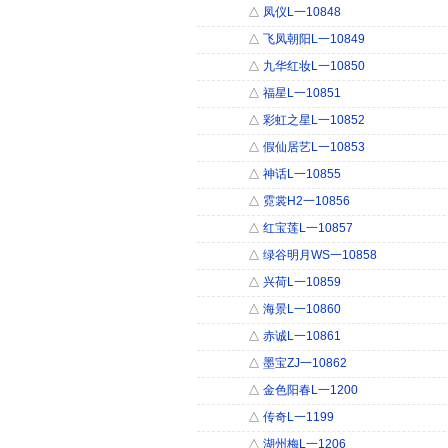
△
凤仪L一10848
△
飞凤朝阳L一10849
△
九华红妆L一10850
△
福星L一10851
△
彩虹之星L一10852
△
假仙居艺L一10853
△
神话L一10855
△
霓裳H2一10856
△
红宝莲L一10857
△
绿谷明月WS一10858
△
兴荷L一10859
△
海景L一10860
△
赤诚L一10861
△
墨宝ZJ一10862
△
金色阳春L一1200
△
传奇L一1199
△
湖州梅L一1206