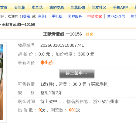
首页
买兰花
卖兰花
我的交易
兰花店铺
兰友社区
手机APP
您好，欢迎您！
[登录]
或
[注册]
手机版
客户服务
申请卖家
兰花公众号
兰
>
王献青蓝线l一10156
王献青蓝线l一10156
拍卖
物品编号：
202663101915807741
起 拍 价：
0.0
元，
加价幅度：
380.0
元
最新叫价：
未出价
可售数量：
1盆(件)
，
运费：
30.0 元（买家承担）
规 格：
整组1苗2芽
剩余时间：
待上架中...
，
物品所在地：
浙江省台州市
出 价 数：
0
次，
浏览数：
601
次