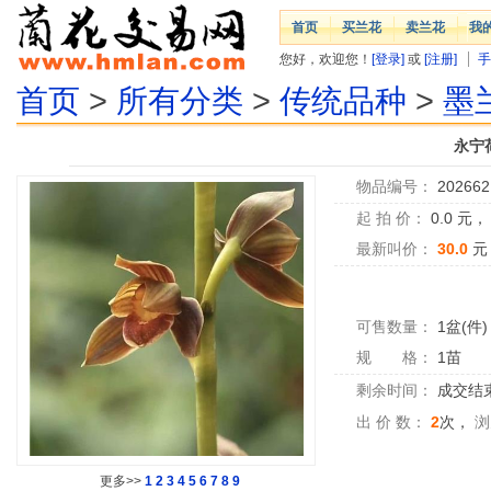
首页
买兰花
卖兰花
我
您好，欢迎您！
[登录]
或
[注册]
手
首页
>
所有分类
>
传统品种
>
墨
永宁
物品编号：
202662
起 拍 价：
0.0
元
最新叫价：
30.0
元
可售数量：
1盆(件)
规 格：
1苗
剩余时间：
成交结
出 价 数：
2
次，
浏
更多>>
1
2
3
4
5
6
7
8
9