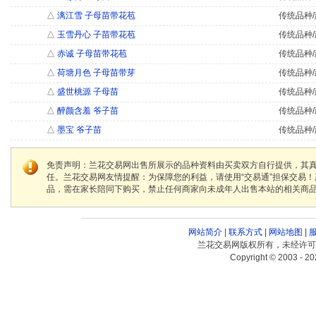
△
漓江雪 子母苗带花苞
传统品种/
△
玉雪丹心 子苗带花苞
传统品种/
△
赤诚 子母苗带花苞
传统品种/
△
荷塘月色 子母苗带芽
传统品种/
△
盛世桃源 子母苗
传统品种/
△
醉颜含羞 爷子苗
传统品种/
△
墨宝 爷子苗
传统品种/
免责声明：兰花交易网出售所展示的品种资料由买卖双方自行提供，其
任。兰花交易网友情提醒：为保障您的利益，请使用“交易通”担保交易
品，需在家长陪同下购买，禁止任何商家向未成年人出售本站的相关商
网站简介
|
联系方式
|
网站地图
|
兰花交易网版权所有，未经许可
Copyright © 2003 - 20