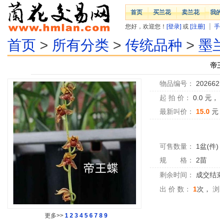
首页
买兰花
卖兰花
我
您好，欢迎您！
[登录]
或
[注册]
手
首页
>
所有分类
>
传统品种
>
墨
帝
物品编号：
202662
起 拍 价：
0.0
元
最新叫价：
15.0
元
可售数量：
1盆(件)
规 格：
2苗
剩余时间：
成交结
出 价 数：
1
次，
浏
更多>>
1
2
3
4
5
6
7
8
9