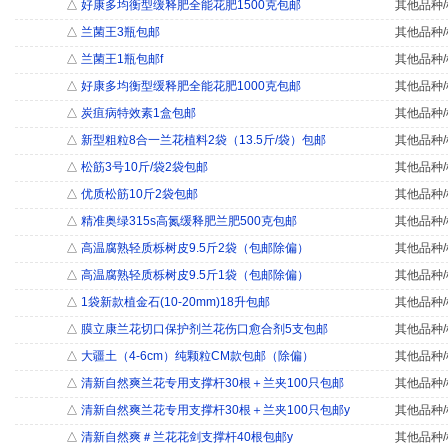
△
好康多均衡型缓释肥全能花肥1500克包邮
其他品种/
△
兰菌王3瓶包邮
其他品种/
△
兰菌王1瓶包邮f
其他品种/
△
好康多均衡型缓释肥全能花肥1000克包邮
其他品种/
△
炭疽病特效素1盒包邮
其他品种/
△
新型粗粒8合一兰花植料2袋（13.5斤/袋）包邮
其他品种/
△
松筋3号10斤/袋2袋包邮
其他品种/
△
优质松筋10斤2袋包邮
其他品种/
△
精准奥绿315s高氮缓释肥兰肥500克包邮
其他品种/
△
高温腐熟轻质栎树皮9.5斤2袋（包邮除偏）
其他品种/
△
高温腐熟轻质栎树皮9.5斤1袋（包邮除偏）
其他品种/
△
1袋新款植金石(10-20mm)18升包邮
其他品种/
△
膜立康兰花切口保护剂兰花伤口愈合剂5支包邮
其他品种/
△
大疆土（4-6cm）纯颗粒CM款包邮（除偏）
其他品种/
△
清新自然爽兰花专用支撑杆30根＋兰夹100只包邮
其他品种/
△
清新自然爽兰花专用支撑杆30根＋兰夹100只包邮y
其他品种/
△
清新自然爽＃兰花花剑支撑杆40根包邮y
其他品种/