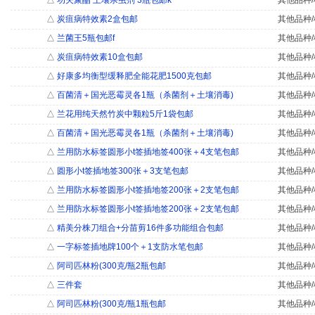
△
功夫聚酯 土壤杀虫剂 3瓶包邮k
其他品种/
△
炭疽病特效素2盒包邮
其他品种/
△
兰菌王5瓶包邮f
其他品种/
△
炭疽病特效素10盒包邮
其他品种/
△
好康多均衡型缓释肥全能花肥1500克包邮
其他品种/
△
百菌清＋国光恶霉灵各1瓶（杀菌剂＋土壤消毒)
其他品种/
△
兰花用纯天然竹炭中颗粒5斤1袋包邮
其他品种/
△
百菌清＋国光恶霉灵各1瓶（杀菌剂＋土壤消毒)
其他品种/
△
兰用防水标签圆形小t签插地签400张＋4支笔包邮
其他品种/
△
圆形小t签插地签300张＋3支笔包邮
其他品种/
△
兰用防水标签圆形小t签插地签200张＋2支笔包邮
其他品种/
△
兰用防水标签圆形小t签插地签200张＋2支笔包邮
其他品种/
△
精美分株刀组合+分苗剪16件多功能组合包邮
其他品种/
△
一字标签插地牌100个＋1支防水笔包邮
其他品种/
△
阿司匹林粉(300克/瓶2瓶包邮
其他品种/
△
三件套
其他品种/
△
阿司匹林粉(300克/瓶1瓶包邮
其他品种/