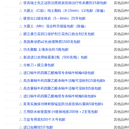
△
世高瑞士先正达防治黑斑炭疽病治疗性杀菌剂15袋包邮
其他品种/
△
大疆土（Cl款）纯土颗粒（8-15mm）11l包邮（除偏）
其他品种/
△
硬质出口级珍珠岩（5～8mm）25升包邮
其他品种/
△
大疆土（MH）混合料升级版包邮（除偏）
其他品种/
△
膜立康兰花切口保护剂兰花伤口愈合剂2支包邮
其他品种/
△
美国奥绿肥a2长效缓释肥1500克包邮
其他品种/
△
功夫聚酯 土壤杀虫剂 5瓶包邮
其他品种/
△
新进进口农用链霉素2瓶（500克/瓶）包邮
其他品种/
△
分株刀＋膜立康包邮
其他品种/
△
进口蜗牛药四聚乙醛梅塔专杀蜗牛蛞蝓4袋包邮
其他品种/
△
高含量蜗牛药四聚乙醛杀蜗牛活蝓可湿粉剂15袋包邮k
其他品种/
△
高含量蜗牛药四聚乙醛杀蜗牛活蝓可湿粉剂5袋包邮
其他品种/
△
进口蜗牛药四聚乙醛梅塔专杀蜗牛蛞蝓6袋包邮k
其他品种/
△
富美实施保功咪鲜胺锰盐防治炭疽病白腐病5袋包邮s
其他品种/
△
兰用防水标签圆形小t签插地签200张＋2支笔包邮
其他品种/
△
兰盆专用底扣50个大号包邮
其他品种/
△
进口短椰丝5斤包邮
其他品种/