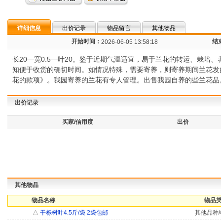
详细信息
出价记录
物品留言
其他物品
开始时间：
结
2026-06-05 13:58:18
长20—宽0.5—叶20。鉴于近期气温适宜，易于兰花的转运、栽培
知便于收货的确切时间。如情况特殊，需要寄养，则寄养期间兰花发
花的款项》。我园寄养的兰花有专人管理。出售我园自养的些兰花品
出价记录
买家/信用度
出价
其他物品
物品名称
物品类
△
干栎树叶4.5斤/袋 2袋包邮
其他品种/