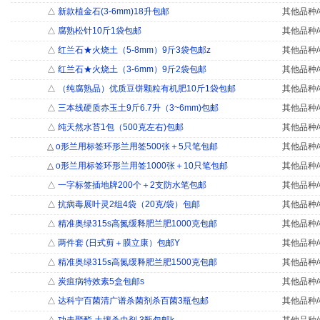
△
新款植金石(3-6mm)18升包邮
其他品种/
△
腐熟松针10斤1袋包邮
其他品种/
△
红兰石★火烧土（5-8mm）9斤3袋包邮z
其他品种/
△
红兰石★火烧土（3-6mm）9斤2袋包邮
其他品种/
△
（纯腐熟品）优质豆饼颗粒有机肥10斤1袋包邮
其他品种/
△
三本线硬质赤玉土9斤6.7升（3~6mm)包邮
其他品种/
△
纯天然水苔1包（500克左右)包邮
其他品种/
△
o形兰用标签环形兰用签500张＋5只笔包邮
其他品种/
△
o形兰用标签环形兰用签1000张＋10只笔包邮
其他品种/
△
一字标签插地牌200个＋2支防水笔包邮
其他品种/
△
抗病毒展叶灵2组4袋（20克/袋）包邮
其他品种/
△
精准奥绿315s高氮缓释肥兰肥1000克包邮
其他品种/
△
两件套 (日式剪＋膜立康）包邮Y
其他品种/
△
精准奥绿315s高氮缓释肥兰肥1500克包邮
其他品种/
△
炭疽病特效素5盒包邮s
其他品种/
△
达科宁百菌清广谱杀菌剂杀百菌3瓶包邮
其他品种/