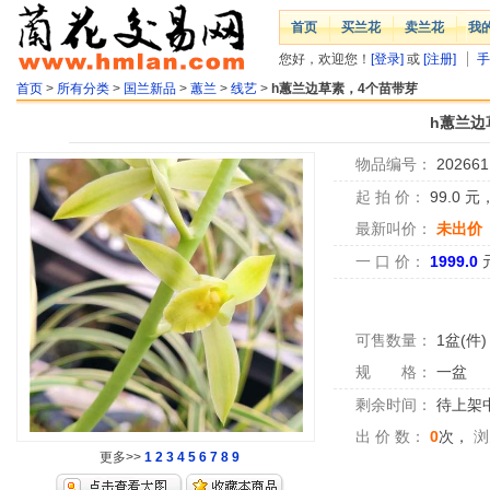
首页
买兰花
卖兰花
我
您好，欢迎您！
[登录]
或
[注册]
手
首页
>
所有分类
>
国兰新品
>
蕙兰
>
线艺
>
h蕙兰边草素，4个苗带芽
h蕙兰边
物品编号：
202661
起 拍 价：
99.0
元
最新叫价：
未出价
一 口 价：
1999.0
可售数量：
1盆(件)
规 格：
一盆
剩余时间：
待上架中.
出 价 数：
0
次，
浏
更多>>
1
2
3
4
5
6
7
8
9