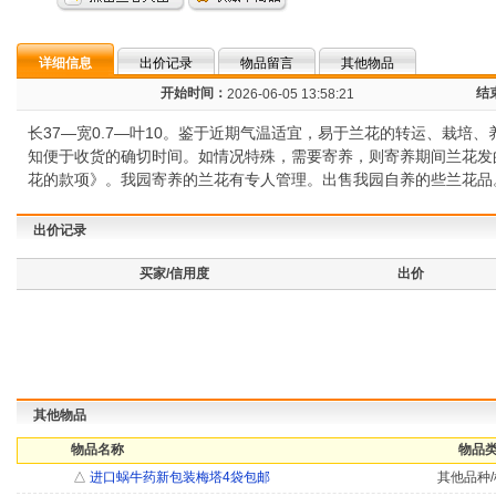
详细信息
出价记录
物品留言
其他物品
开始时间：
结
2026-06-05 13:58:21
长37—宽0.7—叶10。鉴于近期气温适宜，易于兰花的转运、栽培
知便于收货的确切时间。如情况特殊，需要寄养，则寄养期间兰花发
花的款项》。我园寄养的兰花有专人管理。出售我园自养的些兰花品
出价记录
买家/信用度
出价
其他物品
物品名称
物品类
△
进口蜗牛药新包装梅塔4袋包邮
其他品种/