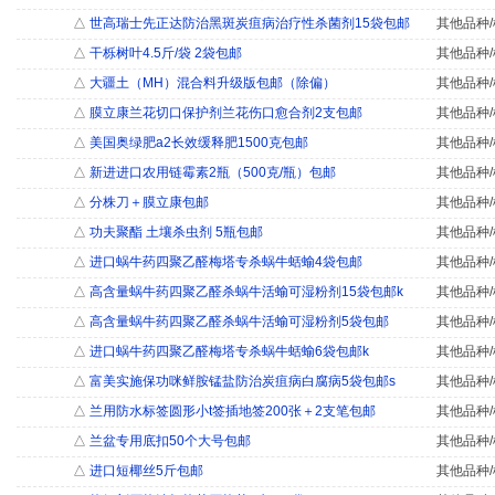
△
世高瑞士先正达防治黑斑炭疽病治疗性杀菌剂15袋包邮
其他品种/
△
干栎树叶4.5斤/袋 2袋包邮
其他品种/
△
大疆土（MH）混合料升级版包邮（除偏）
其他品种/
△
膜立康兰花切口保护剂兰花伤口愈合剂2支包邮
其他品种/
△
美国奥绿肥a2长效缓释肥1500克包邮
其他品种/
△
新进进口农用链霉素2瓶（500克/瓶）包邮
其他品种/
△
分株刀＋膜立康包邮
其他品种/
△
功夫聚酯 土壤杀虫剂 5瓶包邮
其他品种/
△
进口蜗牛药四聚乙醛梅塔专杀蜗牛蛞蝓4袋包邮
其他品种/
△
高含量蜗牛药四聚乙醛杀蜗牛活蝓可湿粉剂15袋包邮k
其他品种/
△
高含量蜗牛药四聚乙醛杀蜗牛活蝓可湿粉剂5袋包邮
其他品种/
△
进口蜗牛药四聚乙醛梅塔专杀蜗牛蛞蝓6袋包邮k
其他品种/
△
富美实施保功咪鲜胺锰盐防治炭疽病白腐病5袋包邮s
其他品种/
△
兰用防水标签圆形小t签插地签200张＋2支笔包邮
其他品种/
△
兰盆专用底扣50个大号包邮
其他品种/
△
进口短椰丝5斤包邮
其他品种/