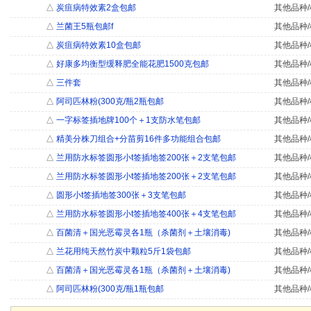
△
炭疽病特效素2盒包邮
其他品种/
△
兰菌王5瓶包邮f
其他品种/
△
炭疽病特效素10盒包邮
其他品种/
△
好康多均衡型缓释肥全能花肥1500克包邮
其他品种/
△
三件套
其他品种/
△
阿司匹林粉(300克/瓶2瓶包邮
其他品种/
△
一字标签插地牌100个＋1支防水笔包邮
其他品种/
△
精美分株刀组合+分苗剪16件多功能组合包邮
其他品种/
△
兰用防水标签圆形小t签插地签200张＋2支笔包邮
其他品种/
△
兰用防水标签圆形小t签插地签200张＋2支笔包邮
其他品种/
△
圆形小t签插地签300张＋3支笔包邮
其他品种/
△
兰用防水标签圆形小t签插地签400张＋4支笔包邮
其他品种/
△
百菌清＋国光恶霉灵各1瓶（杀菌剂＋土壤消毒)
其他品种/
△
兰花用纯天然竹炭中颗粒5斤1袋包邮
其他品种/
△
百菌清＋国光恶霉灵各1瓶（杀菌剂＋土壤消毒)
其他品种/
△
阿司匹林粉(300克/瓶1瓶包邮
其他品种/