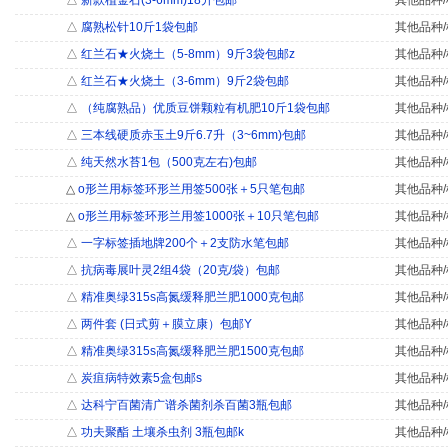
△
新款植金石(3-6mm)18升包邮
其他品种/
△
腐熟松针10斤1袋包邮
其他品种/
△
红兰石★火烧土（5-8mm）9斤3袋包邮z
其他品种/
△
红兰石★火烧土（3-6mm）9斤2袋包邮
其他品种/
△
（纯腐熟品）优质豆饼颗粒有机肥10斤1袋包邮
其他品种/
△
三本线硬质赤玉土9斤6.7升（3~6mm)包邮
其他品种/
△
纯天然水苔1包（500克左右)包邮
其他品种/
△
o形兰用标签环形兰用签500张＋5只笔包邮
其他品种/
△
o形兰用标签环形兰用签1000张＋10只笔包邮
其他品种/
△
一字标签插地牌200个＋2支防水笔包邮
其他品种/
△
抗病毒展叶灵2组4袋（20克/袋）包邮
其他品种/
△
精准奥绿315s高氮缓释肥兰肥1000克包邮
其他品种/
△
两件套 (日式剪＋膜立康）包邮Y
其他品种/
△
精准奥绿315s高氮缓释肥兰肥1500克包邮
其他品种/
△
炭疽病特效素5盒包邮s
其他品种/
△
达科宁百菌清广谱杀菌剂杀百菌3瓶包邮
其他品种/
△
功夫聚酯 土壤杀虫剂 3瓶包邮k
其他品种/