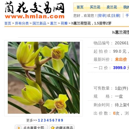
首页
买兰花
卖兰花
我
您好，欢迎您！
[登录]
或
[注册]
手
首页
>
所有分类
>
国兰新品
>
蕙兰
>
荷瓣
>
h蕙兰荷型花，1.5苗带2芽
h蕙兰荷
物品编号：
202661
起 拍 价：
99.0
元
最新叫价：
未出价
一 口 价：
3999.0
可售数量：
1盆(件)
规 格：
一盆
剩余时间：
待上架中.
出 价 数：
0
次，
浏
更多>>
1
2
3
4
5
6
7
8
9