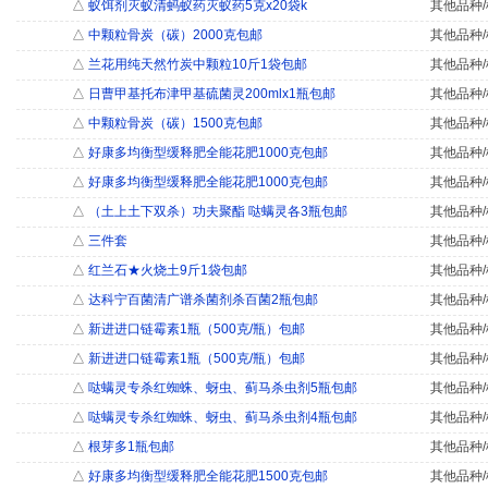
△
蚁饵剂灭蚁清蚂蚁药灭蚁药5克x20袋k
其他品种/
△
中颗粒骨炭（碳）2000克包邮
其他品种/
△
兰花用纯天然竹炭中颗粒10斤1袋包邮
其他品种/
△
日曹甲基托布津甲基硫菌灵200mlx1瓶包邮
其他品种/
△
中颗粒骨炭（碳）1500克包邮
其他品种/
△
好康多均衡型缓释肥全能花肥1000克包邮
其他品种/
△
好康多均衡型缓释肥全能花肥1000克包邮
其他品种/
△
（土上土下双杀）功夫聚酯 哒螨灵各3瓶包邮
其他品种/
△
三件套
其他品种/
△
红兰石★火烧土9斤1袋包邮
其他品种/
△
达科宁百菌清广谱杀菌剂杀百菌2瓶包邮
其他品种/
△
新进进口链霉素1瓶（500克/瓶）包邮
其他品种/
△
新进进口链霉素1瓶（500克/瓶）包邮
其他品种/
△
哒螨灵专杀红蜘蛛、蚜虫、蓟马杀虫剂5瓶包邮
其他品种/
△
哒螨灵专杀红蜘蛛、蚜虫、蓟马杀虫剂4瓶包邮
其他品种/
△
根芽多1瓶包邮
其他品种/
△
好康多均衡型缓释肥全能花肥1500克包邮
其他品种/