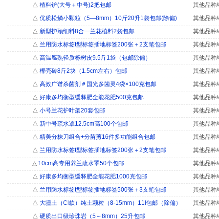
△
植料铲(大号＋中号)2把包邮
其他品种/
△
优质松鳞小颗粒（5―8mm）10斤20升1袋包邮(除偏)
其他品种/
△
新型护颈细料8合一兰花植料2袋包邮
其他品种/
△
兰用防水标签t型标签插地标签200张＋2支笔包邮
其他品种/
△
高温腐熟轻质栎树皮9.5斤1袋（包邮除偏）
其他品种/
△
椰壳砖8斤2块（1.5cm左右）包邮
其他品种/
△
高效广谱杀菌剂＃国光多菌灵4袋×100克包邮
其他品种/
△
好康多均衡型缓释肥全能花肥500克包邮
其他品种/
△
小号兰花护叶架20套包邮
其他品种/
△
新中号疏水罩12.5cm高100个包邮
其他品种/
△
精美分株刀组合+分苗剪16件多功能组合包邮
其他品种/
△
兰用防水标签t型标签插地标签200张＋2支笔包邮
其他品种/
△
10cm高专用养兰疏水罩50个包邮
其他品种/
△
好康多均衡型缓释肥全能花肥1000克包邮
其他品种/
△
兰用防水标签t型标签插地标签500张＋3支笔包邮
其他品种/
△
大疆土（Cl款）纯土颗粒（8-15mm）11l包邮（除偏）
其他品种/
△
硬质出口级珍珠岩（5～8mm）25升包邮
其他品种/