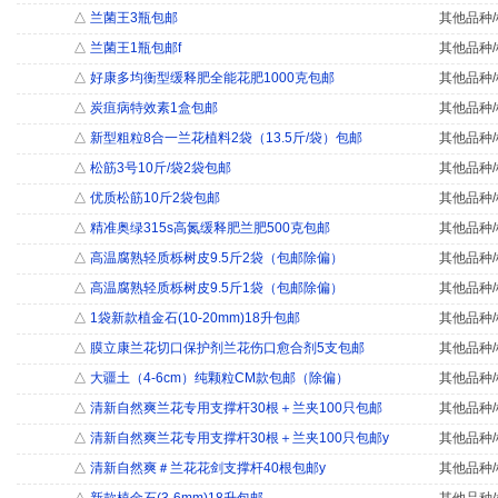
△
兰菌王3瓶包邮
其他品种/
△
兰菌王1瓶包邮f
其他品种/
△
好康多均衡型缓释肥全能花肥1000克包邮
其他品种/
△
炭疽病特效素1盒包邮
其他品种/
△
新型粗粒8合一兰花植料2袋（13.5斤/袋）包邮
其他品种/
△
松筋3号10斤/袋2袋包邮
其他品种/
△
优质松筋10斤2袋包邮
其他品种/
△
精准奥绿315s高氮缓释肥兰肥500克包邮
其他品种/
△
高温腐熟轻质栎树皮9.5斤2袋（包邮除偏）
其他品种/
△
高温腐熟轻质栎树皮9.5斤1袋（包邮除偏）
其他品种/
△
1袋新款植金石(10-20mm)18升包邮
其他品种/
△
膜立康兰花切口保护剂兰花伤口愈合剂5支包邮
其他品种/
△
大疆土（4-6cm）纯颗粒CM款包邮（除偏）
其他品种/
△
清新自然爽兰花专用支撑杆30根＋兰夹100只包邮
其他品种/
△
清新自然爽兰花专用支撑杆30根＋兰夹100只包邮y
其他品种/
△
清新自然爽＃兰花花剑支撑杆40根包邮y
其他品种/