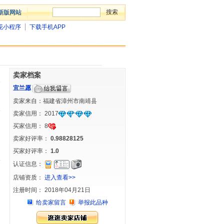
新版网站
花小程序
下载手机APP
卖家档案
宜兰愿
卖家来自：福建省漳州市南靖县
卖家信用：
2017
买家信用：
8
卖家好评率：
0.98828125
买家好评率：
1.0
认证信息：
店铺资质：
进入查看>>
注册时间： 2018年04月21日
给卖家留言
举报此品种