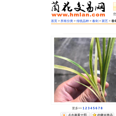
首页
>
所有分类
>
传统品种
>
春剑
>
斑艺
>
春
更多>>
1
2
3
4
5
6
7
8