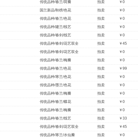
传统品种/春兰/荷瓣
拍卖
￥0
国兰新品/秋榜/色花
拍卖
￥0
传统品种/春兰/色花
拍卖
￥0
传统品种/建兰/线艺
拍卖
￥0
传统品种/春剑/线艺
拍卖
￥0
传统品种/春剑/花艺双全
拍卖
￥45
传统品种/春剑/花艺双全
拍卖
￥0
传统品种/春兰/梅瓣
拍卖
￥0
传统品种/春兰/色花
拍卖
￥99
传统品种/寒兰/色花
拍卖
￥0
传统品种/墨兰/色花
拍卖
￥0
传统品种/春兰/梅瓣
拍卖
￥0
传统品种/春兰/蝶花
拍卖
￥0
传统品种/春兰/梅瓣
拍卖
￥0
传统品种/春兰/线艺
拍卖
￥33
传统品种/春剑/花艺双全
拍卖
￥45
传统品种/寒兰/水仙瓣
拍卖
￥0