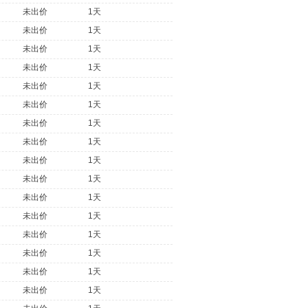
未出价
1天
未出价
1天
未出价
1天
未出价
1天
未出价
1天
未出价
1天
未出价
1天
未出价
1天
未出价
1天
未出价
1天
未出价
1天
未出价
1天
未出价
1天
未出价
1天
未出价
1天
未出价
1天