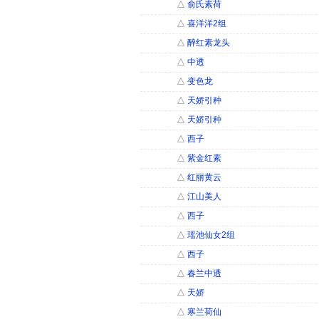
△
俞氏素荷
△
喜洋洋2组
△
醉红素龙头
△
中透
△
变色龙
△
天娇引种
△
天娇引种
△
西子
△
紫金红素
△
红丽黄云
△
江山美人
△
西子
△
瑶池仙女2组
△
西子
△
春兰中透
△
天娇
△
寒兰荷仙