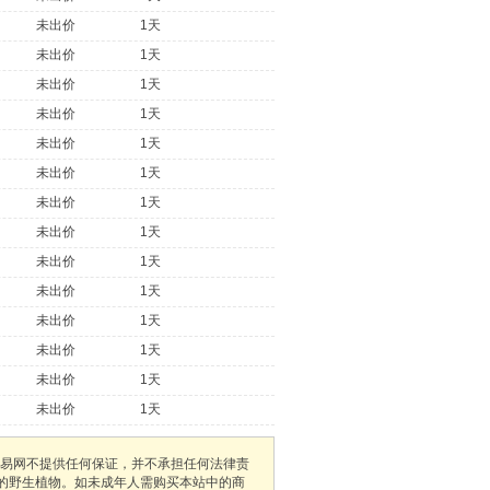
未出价
1天
未出价
1天
未出价
1天
未出价
1天
未出价
1天
未出价
1天
未出价
1天
未出价
1天
未出价
1天
未出价
1天
未出价
1天
未出价
1天
未出价
1天
未出价
1天
易网不提供任何保证，并不承担任何法律责
护的野生植物。如未成年人需购买本站中的商