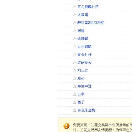
△
五岳麒麟壮苗
△
太极扇
△
醉红素2组引种芽
△
宋梅
△
余蝴蝶
△
五岳麒麟
△
黄金牡丹
△
红丽黄云
△
刘三红
△
粉荷
△
寒兰中透
△
万字
△
西子
△
转色朱金梅
免责声明：兰花交易网出售所展示的
任。兰花交易网友情提醒：为保障您