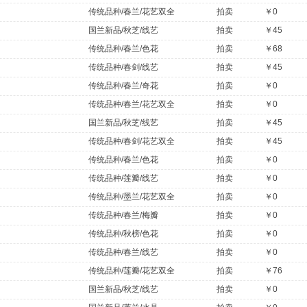
传统品种/春兰/花艺双全
拍卖
￥0
国兰新品/秋芝/线艺
拍卖
￥45
传统品种/春兰/色花
拍卖
￥68
传统品种/春剑/线艺
拍卖
￥45
传统品种/春兰/奇花
拍卖
￥0
传统品种/春兰/花艺双全
拍卖
￥0
国兰新品/秋芝/线艺
拍卖
￥45
传统品种/春剑/花艺双全
拍卖
￥45
传统品种/春兰/色花
拍卖
￥0
传统品种/莲瓣/线艺
拍卖
￥0
传统品种/墨兰/花艺双全
拍卖
￥0
传统品种/春兰/梅瓣
拍卖
￥0
传统品种/秋榜/色花
拍卖
￥0
传统品种/春兰/线艺
拍卖
￥0
传统品种/莲瓣/花艺双全
拍卖
￥76
国兰新品/秋芝/线艺
拍卖
￥0