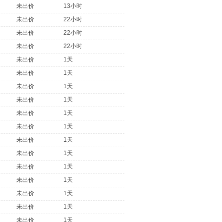
未出价
13小时
未出价
22小时
未出价
22小时
未出价
22小时
未出价
1天
未出价
1天
未出价
1天
未出价
1天
未出价
1天
未出价
1天
未出价
1天
未出价
1天
未出价
1天
未出价
1天
未出价
1天
未出价
1天
未出价
1天