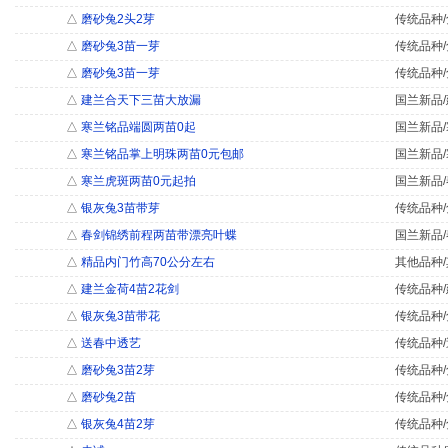
△
磨砂兔2头2芽
传统品种/
△
磨砂兔3苗一芽
传统品种/
△
磨砂兔3苗一芽
传统品种/
△
建兰合天下三苗大放漏
国兰新品/
△
寒兰铭品端圆两苗0起
国兰新品/
△
寒兰铭品掌上明珠两苗0元包邮
国兰新品/
△
寒兰虎斑两苗0元起拍
国兰新品/
△
银灰兔3苗带芽
传统品种/
△
春剑锦绣前程两苗带漂亮叶蝶
国兰新品/
△
精品内门竹高70公分左右
其他品种/
△
建兰金荷4苗2花剑
传统品种/
△
银灰兔3苗带花
传统品种/
△
送春中透艺
传统品种/
△
磨砂兔3苗2芽
传统品种/
△
磨砂兔2苗
传统品种/
△
银灰兔4苗2芽
传统品种/