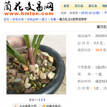
首页
买兰花
卖兰花
我
您好，欢迎您！
[登录]
或
[注册]
手
首页
>
所有分类
>
传统品种
>
建兰
>
荷瓣
>
建兰红玉2苗带花带芽
建兰红
物品编号：
202653
起 拍 价：
0.0
元
最新叫价：
10.0
元
可售数量：
1盆(件)
规 格：
一盆
剩余时间：
成交结
出 价 数：
1
次，
浏
更多>>
1
2
3