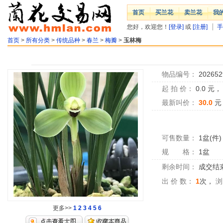
首页
买兰花
卖兰花
我
您好，欢迎您！
[登录]
或
[注册]
手
首页
>
所有分类
>
传统品种
>
春兰
>
梅瓣
>
玉林梅
物品编号：
202652
起 拍 价：
0.0
元
最新叫价：
30.0
元
可售数量：
1盆(件)
规 格：
1盆
剩余时间：
成交结
出 价 数：
1
次，
浏
更多>>
1
2
3
4
5
6