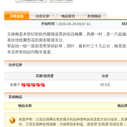
详细信息
出价记录
物品留言
其他物品
开始时间：
结
2026-05-29 09:07:41
玉林梅是本世纪初杭州建德选育的珍品梅瓣，风靡一时，是一只超越
喜欢传统瓣型花的朋友敬请关注。
零起拍一组一苗前垄带芽的好草，四叶，最长叶三十几公分，根系发
本店所有拍品均顺丰速递。
出价记录
买家/信用度
出价
南麓子
30.0元
其他物品
物品名称
物品类
免责声明：兰花交易网出售所展示的品种资料由买卖双方自行提供，其
任。兰花交易网友情提醒：为保障您的利益，请使用“交易通”担保交易