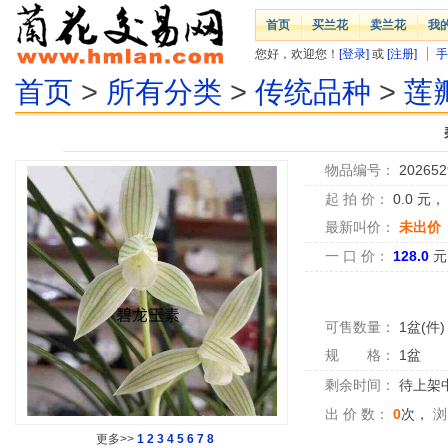
首页
买兰花
卖兰花
我
您好，欢迎您！
[登录]
或
[注册]
手
首页
>
所有分类
>
传统品种
>
莲
物品编号：
202652
起 拍 价：
0.0
元
最新叫价：
未出价
一 口 价：
128.0
元
可售数量：
1盆(件)
规 格：
1盆
剩余时间：
待上架中.
出 价 数：
0
次，
浏
更多>>
1
2
3
4
5
6
7
8