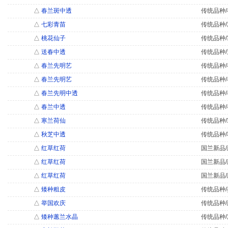
△
春兰斑中透
传统品种/
△
七彩青苗
传统品种/
△
桃花仙子
传统品种/
△
送春中透
传统品种/
△
春兰先明艺
传统品种/
△
春兰先明艺
传统品种/
△
春兰先明中透
传统品种/
△
春兰中透
传统品种/
△
寒兰荷仙
传统品种/
△
秋芝中透
传统品种/
△
红草红荷
国兰新品/
△
红草红荷
国兰新品/
△
红草红荷
国兰新品/
△
矮种粗皮
传统品种/
△
举国欢庆
传统品种/
△
矮种蕙兰水晶
传统品种/