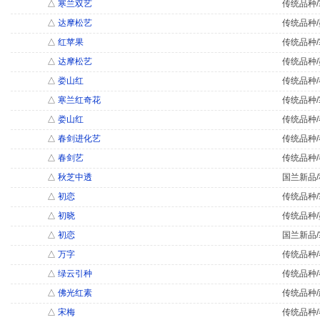
△
寒兰双艺
传统品种/
△
达摩松艺
传统品种/
△
红苹果
传统品种/
△
达摩松艺
传统品种/
△
娄山红
传统品种/
△
寒兰红奇花
传统品种/
△
娄山红
传统品种/
△
春剑进化艺
传统品种/
△
春剑艺
传统品种/
△
秋芝中透
国兰新品/
△
初恋
传统品种/
△
初晓
传统品种/
△
初恋
国兰新品/
△
万字
传统品种/
△
绿云引种
传统品种/
△
佛光红素
传统品种/
△
宋梅
传统品种/