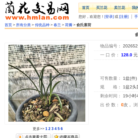
首页
买兰花
卖兰花
我
您好，欢迎您！
[登录]
或
[注册]
手
首页
>
所有分类
>
传统品种
>
春兰
>
荷瓣
>
俞氏素荷
物品编号：
202652
一 口 价：
128.0
元
可售数量：
1盆(件)
规 格：
1盆2头
剩余时间：
19小时
出 价 数：
0
次，
浏
更多>>
1
2
3
4
5
6