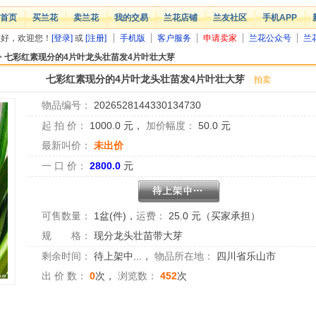
首页
买兰花
卖兰花
我的交易
兰花店铺
兰友社区
手机APP
您好，欢迎您！
[登录]
或
[注册]
手机版
客户服务
申请卖家
兰花公众号
兰
>
七彩红素现分的4片叶龙头壮苗发4片叶壮大芽
七彩红素现分的4片叶龙头壮苗发4片叶壮大芽
拍卖
物品编号：
2026528144330134730
起 拍 价：
1000.0
元，
加价幅度：
50.0
元
最新叫价：
未出价
一 口 价：
2800.0
元
可售数量：
1盆(件)
，
运费：
25.0 元（买家承担）
规 格：
现分龙头壮苗带大芽
剩余时间：
待上架中...
，
物品所在地：
四川省乐山市
出 价 数：
0
次，
浏览数：
452
次