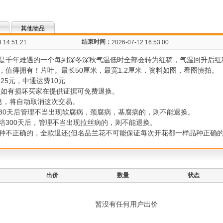
其他物品
结束时间：
 14:51:21
2026-07-12 16:53:00
是千年难遇的一个每到深冬深秋气温低时全部会转为红稿，气温回升后红
值得拥有！片叶。最长50厘米，最宽1.2厘米，资料如图，看图慎拍。
25元，中通运费10元
中如有损坏买家在提供证据可免费退换。
息，将自动取消这次交易。
30天后管理不当出现软腐病，颈腐病，基腐病的，则不能退换。
培300天后，管理不当出现拉丝病的，则不能退换。
不正确的，全款退还(但名品兰花不可能保证每次开花都一样品种正确的则不能退
出价
数量
状态
暂没有任何用户出价