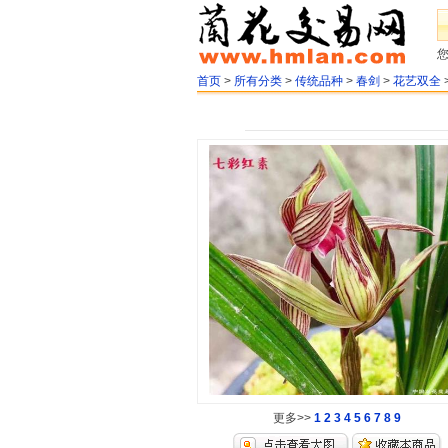
首页
>
所有分类
>
传统品种
>
春剑
>
花艺双全
更多>>
1
2
3
4
5
6
7
8
9