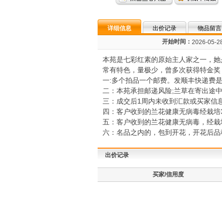
详细信息
出价记录
物品留言
开始时间：
2026-05-28
本苑是七彩红素的原始主人家之一，她
常有特色，量极少，曾多次获得特金奖，
一:多个拍品一个邮费。发顺丰快递费是
二：本苑承担邮递风险;兰草在寄出途
三：成交后1周内未收到汇款或买家信
四：客户收到的兰花健康无病毒经栽培
五：客户收到的兰花健康无病毒，经栽
六：名品之内的，包到开花，开花后品种
出价记录
买家/信用度