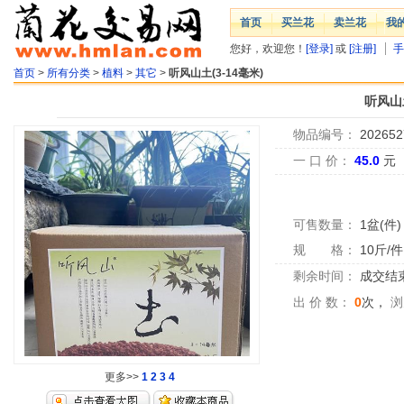
首页
买兰花
卖兰花
我
您好，欢迎您！
[登录]
或
[注册]
手
首页
>
所有分类
>
植料
>
其它
>
听风山土(3-14毫米)
听风山土
物品编号：
202652
一 口 价：
45.0
元
可售数量：
1盆(件)
规 格：
10斤/件
剩余时间：
成交结
出 价 数：
0
次，
浏
更多>>
1
2
3
4