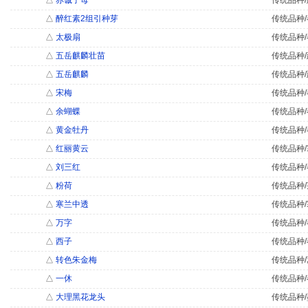
△
赤诚子母
传统品种/
△
醉红素2组引种芽
传统品种/
△
太极扇
传统品种/
△
五岳麒麟壮苗
传统品种/
△
五岳麒麟
传统品种/
△
宋梅
传统品种/
△
余蝴蝶
传统品种/
△
黄金牡丹
传统品种/
△
红丽黄云
传统品种/
△
刘三红
传统品种/
△
粉荷
传统品种/
△
寒兰中透
传统品种/
△
万字
传统品种/
△
西子
传统品种/
△
转色朱金梅
传统品种/
△
一休
传统品种/
△
大理黑花龙头
传统品种/