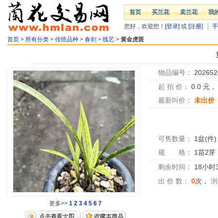
首页
买兰花
卖兰花
我
您好，欢迎您！
[登录]
或
[注册]
手
首页
>
所有分类
>
传统品种
>
春剑
>
线艺
>
黄金虎斑
物品编号：
202652
起 拍 价：
0.0
元
最新叫价：
未出价
可售数量：
1盆(件)
规 格：
1苗2芽
剩余时间：
18小时
出 价 数：
0
次，
浏
更多>>
1
2
3
4
5
6
7