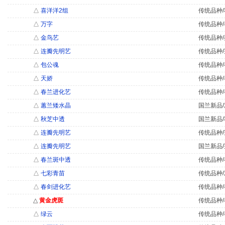
△
喜洋洋2组
传统品种/
△
万字
传统品种/
△
金鸟艺
传统品种/
△
连瓣先明艺
传统品种/
△
包公魂
传统品种/
△
天娇
传统品种/
△
春兰进化艺
传统品种/
△
蕙兰矮水晶
国兰新品/
△
秋芝中透
国兰新品/
△
连瓣先明艺
传统品种/
△
连瓣先明艺
国兰新品/
△
春兰斑中透
传统品种/
△
七彩青苗
传统品种/
△
春剑进化艺
传统品种/
△
黄金虎斑
传统品种/
△
绿云
传统品种/