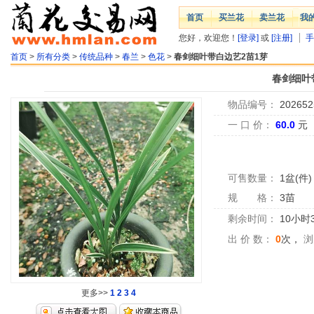
首页
买兰花
卖兰花
我
您好，欢迎您！
[登录]
或
[注册]
手
首页
>
所有分类
>
传统品种
>
春兰
>
色花
>
春剑细叶带白边艺2苗1芽
春剑细叶
物品编号：
202652
一 口 价：
60.0
元
可售数量：
1盆(件)
规 格：
3苗
剩余时间：
10小时
出 价 数：
0
次，
浏
更多>>
1
2
3
4