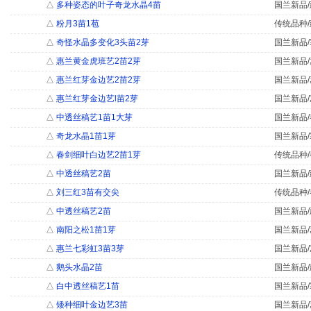
△
多种姿态的叶子奇龙水晶4苗
国兰新品/
△
粉月3苗1苞
传统品种/
△
奇怪水晶多变化3头苗2芽
国兰新品/
△
惠兰黄金虎班艺2苗2芽
国兰新品/
△
惠兰红芽金边艺2苗2芽
国兰新品/
△
惠兰红芽金边艺l苗2芽
国兰新品/
△
中透丝稿艺1苗1大芽
国兰新品/
△
奇龙水晶1苗1芽
国兰新品/
△
春剑细叶白边艺2苗1芽
传统品种/
△
中透丝稿艺2苗
国兰新品/
△
刘三红3苗有交尖
传统品种/
△
中透丝稿艺2苗
国兰新品/
△
南阳之松1苗1芽
国兰新品/
△
惠兰七彩虹3苗3芽
国兰新品/
△
鹅头水晶2苗
国兰新品/
△
白中透丝稿艺1苗
国兰新品/
△
矮种细叶金边艺3苗
国兰新品/