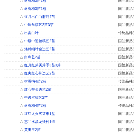
△
树香梅3苗1苞
国兰新品/
△
树香梅3苗1苞
国兰新品/
△
红月出白白胖胖4苗
国兰新品/
△
中透丝稿艺2苗3芽
国兰新品/
△
出雷白叶
传统品种/
△
中矮中透丝稿艺2苗
国兰新品/
△
矮种细叶金边艺2苗
国兰新品/
△
白班艺2苗
国兰新品/
△
红月红芽买芽季3苗3芽
国兰新品/
△
红夹红心带边艺2苗
国兰新品/
△
树香挴4苗2苞
传统品种/
△
红心带金边艺2苗
国兰新品/
△
中透丝稿艺2苗
国兰新品/
△
树香梅4苗2苞
传统品种/
△
红红火火买芽季1盆
国兰新品/
△
惠兰水晶龙矮种1组
国兰新品/
△
黄田玉2苗
国兰新品/