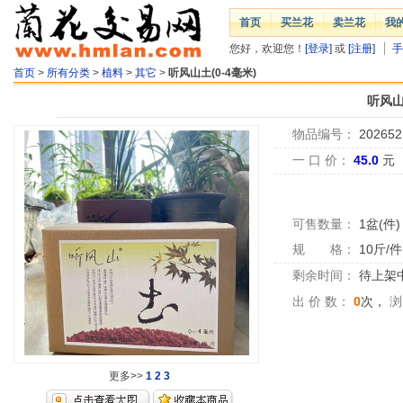
首页
买兰花
卖兰花
我
您好，欢迎您！
[登录]
或
[注册]
手
首页
>
所有分类
>
植料
>
其它
>
听风山土(0-4毫米)
听风山
物品编号：
202652
一 口 价：
45.0
元
可售数量：
1盆(件)
规 格：
10斤/件
剩余时间：
待上架中.
出 价 数：
0
次，
浏
更多>>
1
2
3