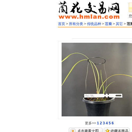
首页
>
所有分类
>
传统品种
>
莲瓣
>
其它
>
莲
更多>>
1
2
3
4
5
6