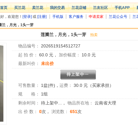
首页
买兰花
卖兰花
我的交易
兰花店铺
兰友社区
手机APP
您好，欢迎您！
[登录]
或
[注册]
手机版
客户服务
申请卖家
兰花公众号
兰
瓣兰，月光，1头一芽
莲瓣兰，月光，1头一芽
拍卖
物品编号：
2026519154512727
起 拍 价：
60.0
元，
加价幅度：
10.0
元
最新叫价：
未出价
可售数量：
1盆(件)
，
运费：
30.0 元（买家承担）
规 格：
1组
剩余时间：
待上架中...
，
物品所在地：
云南省大理
出 价 数：
0
次，
浏览数：
651
次