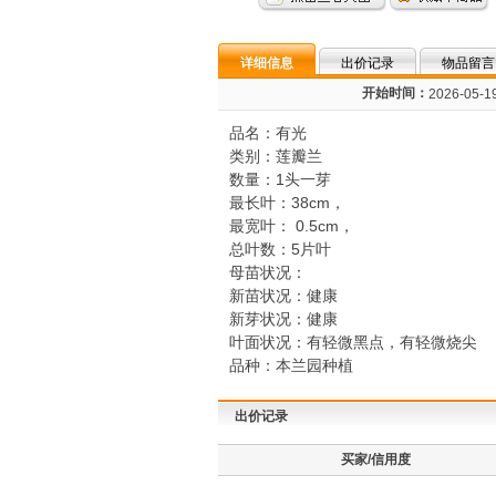
详细信息
出价记录
物品留言
开始时间：
2026-05-19
品名：有光
类别：莲瓣兰
数量：1头一芽
最长叶：38cm，
最宽叶： 0.5cm，
总叶数：5片叶
母苗状况：
新苗状况：健康
新芽状况：健康
叶面状况：有轻微黑点，有轻微烧尖
品种：本兰园种植
出价记录
买家/信用度