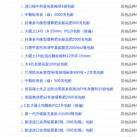
△
进口蜗牛药新包装梅塔4袋包邮
其他品种/
△
中颗粒骨炭（碳）2000克包邮
其他品种/
△
好康多均衡型缓释肥全能花肥500克包邮
其他品种/
△
大疆土LHS（8-15mm）约12l包邮（除偏）
其他品种/
△
好康多均衡型缓释肥全能花肥2000克包邮
其他品种/
△
日曹甲基托布津甲基硫菌灵200mlx2瓶包邮
其他品种/
△
大疆土LH款混合颗粒植料12升(8-15mm)
其他品种/
△
大4孔包塑花架10付起包邮
其他品种/
△
兰用防水标签t型标签插地标签400张＋2支笔包邮
其他品种/
△
中颗粒骨炭（碳）500克包邮
其他品种/
△
世高瑞士先正达防治黑斑炭疽病治疗性杀菌剂15袋包邮
其他品种/
△
美国奥绿肥a2长效缓释肥2000克包邮
其他品种/
△
C款大疆土纯颗粒约12升包邮（除偏)
其他品种/
△
新一代升级版无臭款小白药4瓶包邮
其他品种/
△
新进进口农用链霉素2瓶（500克/瓶）包邮
其他品种/
△
新进进口农用链霉素2瓶（500克/瓶）包邮
其他品种/