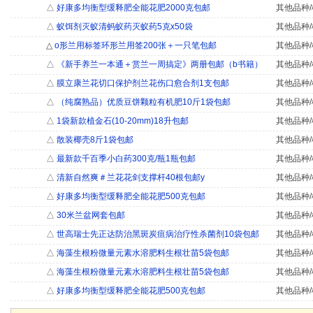
△
好康多均衡型缓释肥全能花肥2000克包邮
其他品种/
△
蚁饵剂灭蚁清蚂蚁药灭蚁药5克x50袋
其他品种/
△
o形兰用标签环形兰用签200张＋一只笔包邮
其他品种/
△
《新手养兰一本通＋赏兰一周搞定》两册包邮（b书籍）
其他品种/
△
膜立康兰花切口保护剂兰花伤口愈合剂1支包邮
其他品种/
△
（纯腐熟品）优质豆饼颗粒有机肥10斤1袋包邮
其他品种/
△
1袋新款植金石(10-20mm)18升包邮
其他品种/
△
散装椰壳8斤1袋包邮
其他品种/
△
最新款千百季小白药300克/瓶1瓶包邮
其他品种/
△
清新自然爽＃兰花花剑支撑杆40根包邮y
其他品种/
△
好康多均衡型缓释肥全能花肥500克包邮
其他品种/
△
30米兰盆网套包邮
其他品种/
△
世高瑞士先正达防治黑斑炭疽病治疗性杀菌剂10袋包邮
其他品种/
△
海藻生根粉微量元素水溶肥料生根壮苗5袋包邮
其他品种/
△
海藻生根粉微量元素水溶肥料生根壮苗5袋包邮
其他品种/
△
好康多均衡型缓释肥全能花肥500克包邮
其他品种/