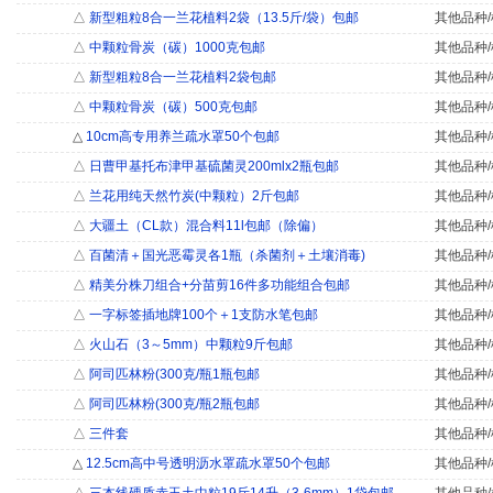
△
新型粗粒8合一兰花植料2袋（13.5斤/袋）包邮
其他品种/
△
中颗粒骨炭（碳）1000克包邮
其他品种/
△
新型粗粒8合一兰花植料2袋包邮
其他品种/
△
中颗粒骨炭（碳）500克包邮
其他品种/
△
10cm高专用养兰疏水罩50个包邮
其他品种/
△
日曹甲基托布津甲基硫菌灵200mlx2瓶包邮
其他品种/
△
兰花用纯天然竹炭(中颗粒）2斤包邮
其他品种/
△
大疆土（CL款）混合料11l包邮（除偏）
其他品种/
△
百菌清＋国光恶霉灵各1瓶（杀菌剂＋土壤消毒)
其他品种/
△
精美分株刀组合+分苗剪16件多功能组合包邮
其他品种/
△
一字标签插地牌100个＋1支防水笔包邮
其他品种/
△
火山石（3～5mm）中颗粒9斤包邮
其他品种/
△
阿司匹林粉(300克/瓶1瓶包邮
其他品种/
△
阿司匹林粉(300克/瓶2瓶包邮
其他品种/
△
三件套
其他品种/
△
12.5cm高中号透明沥水罩疏水罩50个包邮
其他品种/