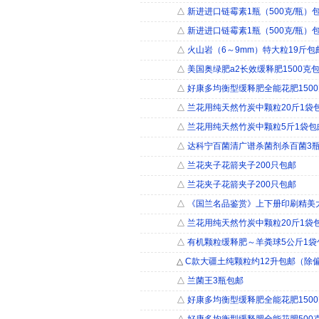
△
新进进口链霉素1瓶（500克/瓶）
△
新进进口链霉素1瓶（500克/瓶）
△
火山岩（6～9mm）特大粒19斤包
△
美国奥绿肥a2长效缓释肥1500克
△
好康多均衡型缓释肥全能花肥150
△
兰花用纯天然竹炭中颗粒20斤1袋
△
兰花用纯天然竹炭中颗粒5斤1袋包
△
达科宁百菌清广谱杀菌剂杀百菌3
△
兰花夹子花箭夹子200只包邮
△
兰花夹子花箭夹子200只包邮
△
《国兰名品鉴赏》上下册印刷精美大
△
兰花用纯天然竹炭中颗粒20斤1袋
△
有机颗粒缓释肥～羊粪球5公斤1袋
△
C款大疆土纯颗粒约12升包邮（除
△
兰菌王3瓶包邮
△
好康多均衡型缓释肥全能花肥150