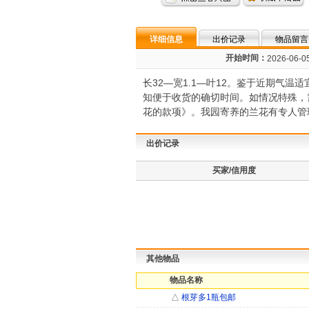
详细信息
出价记录
物品留言
开始时间：
2026-06-05
长32—宽1.1—叶12。鉴于近期气
知便于收货的确切时间。如情况特殊，
花的款项》。我园寄养的兰花有专人管
出价记录
买家/信用度
其他物品
物品名称
△
根芽多1瓶包邮