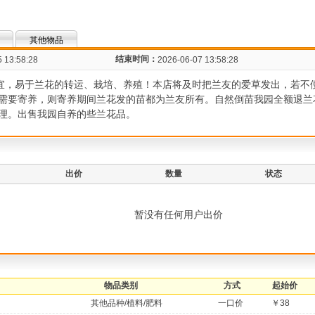
其他物品
结束时间：
 13:58:28
2026-06-07 13:58:28
温适宜，易于兰花的转运、栽培、养殖！本店将及时把兰友的爱草发出，若不
需要寄养，则寄养期间兰花发的苗都为兰友所有。自然倒苗我园全额退兰
理。出售我园自养的些兰花品。
出价
数量
状态
暂没有任何用户出价
物品类别
方式
起始价
其他品种/植料/肥料
一口价
￥38