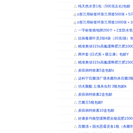
△
纯天然水苔1包（500克左右)包邮
△
o形兰用标签环形兰用签500张＋5
△
o形兰用标签环形兰用签1000张＋1
△
一字标签插地牌200个＋2支防水
△
抗病毒展叶灵2组4袋（20克/袋）
△
精准奥绿315s高氮缓释肥兰肥100
△
两件套 (日式剪＋膜立康）包邮Y
△
精准奥绿315s高氮缓释肥兰肥150
△
炭疽病特效素5盒包邮s
△
达科宁百菌清广谱杀菌剂杀百菌3
△
功夫聚酯 土壤杀虫剂 3瓶包邮k
△
炭疽病特效素2盒包邮
△
兰菌王5瓶包邮f
△
炭疽病特效素10盒包邮
△
好康多均衡型缓释肥全能花肥150
△
百菌清＋国光恶霉灵各1瓶（杀菌剂