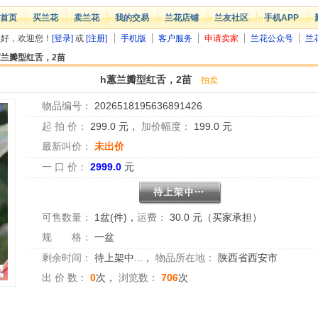
首页
买兰花
卖兰花
我的交易
兰花店铺
兰友社区
手机APP
您好，欢迎您！
[登录]
或
[注册]
手机版
客户服务
申请卖家
兰花公众号
兰
蕙兰瓣型红舌，2苗
h蕙兰瓣型红舌，2苗
拍卖
物品编号：
2026518195636891426
起 拍 价：
299.0
元，
加价幅度：
199.0
元
最新叫价：
未出价
一 口 价：
2999.0
元
可售数量：
1盆(件)
，
运费：
30.0 元（买家承担）
规 格：
一盆
剩余时间：
待上架中...
，
物品所在地：
陕西省西安市
出 价 数：
0
次，
浏览数：
706
次