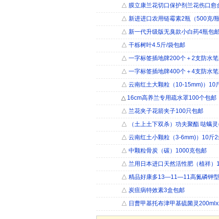
△
膜立康兰花切口保护剂兰花伤口愈
△
新进进口农用链霉素2瓶（500克/
△
新一代升级版无臭款小白药4瓶包
△
干栎树叶4.5斤/袋包邮
△
一字标签插地牌200个＋2支防水
△
一字标签插地牌400个＋4支防水
△
云南红土大颗粒（10-15mm)）10
△
16cm高养兰专用疏水罩100个包邮
△
兰花夹子花箭夹子100只包邮
△
（土上土下双杀）功夫聚酯 哒螨灵
△
云南红土小颗粒（3-6mm)）10斤
△
中颗粒骨炭（碳）1000克包邮
△
兰用日本进口天然活性肥（植祥）
△
精品好康多13—11—11高氮磷钾型
△
炭疽病特效素3盒包邮
△
日曹甲基托布津甲基硫菌灵200ml