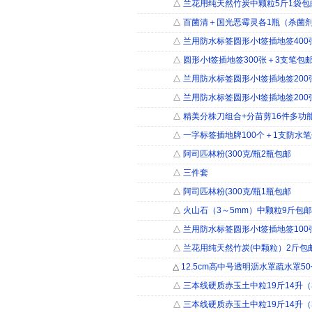
△
兰花用纯天然竹炭中颗粒5斤1袋包
△
百菌清＋国光恶霉灵各1瓶（杀菌剂
△
兰用防水标签圆形小t签插地签400
△
圆形小t签插地签300张＋3支笔包
△
兰用防水标签圆形小t签插地签200
△
兰用防水标签圆形小t签插地签200
△
精美分株刀组合+分苗剪16件多功
△
一字标签插地牌100个＋1支防水
△
阿司匹林粉(300克/瓶2瓶包邮
△
三件套
△
阿司匹林粉(300克/瓶1瓶包邮
△
火山石（3～5mm）中颗粒9斤包邮
△
兰用防水标签圆形小t签插地签100
△
兰花用纯天然竹炭(中颗粒）2斤包
△
12.5cm高中号透明沥水罩疏水罩5
△
三本线硬质赤玉土中粒19斤14升（3
△
三本线硬质赤玉土中粒19斤14升（3