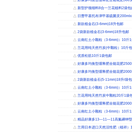
△
好康多均衡型缓释肥全能花肥500
△
新型护颈细料8合一兰花植料2袋包
△
日曹甲基托布津甲基硫菌灵200ml
△
新款植金石(3-6mm)18升包邮
△
2袋新款植金石(3-6mm)18升包邮
△
云南红土小颗粒（3-6mm)）10斤
△
兰花用纯天然竹炭(中颗粒）10斤
△
优质松筋10斤1袋包邮
△
好康多均衡型缓释肥全能花肥250
△
好康多均衡型缓释肥全能花肥200
△
2袋新款植金石(5-11mm)18升/袋
△
云南红土小颗粒（3-6mm)）10斤
△
兰花用纯天然竹炭中颗粒20斤1袋
△
好康多均衡型缓释肥全能花肥200
△
云南红土小颗粒（3-6mm)）10斤
△
精品好康多13—11—11高氮磷钾型
△
兰用日本进口天然活性肥（植祥）