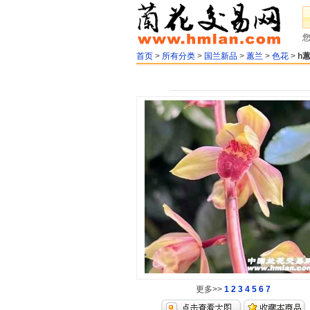
首页
>
所有分类
>
国兰新品
>
蕙兰
>
色花
>
h
更多>>
1
2
3
4
5
6
7