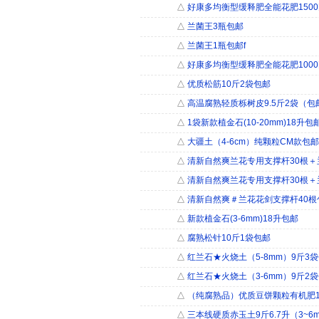
△
好康多均衡型缓释肥全能花肥150
△
兰菌王3瓶包邮
△
兰菌王1瓶包邮f
△
好康多均衡型缓释肥全能花肥100
△
优质松筋10斤2袋包邮
△
高温腐熟轻质栎树皮9.5斤2袋（包
△
1袋新款植金石(10-20mm)18升包
△
大疆土（4-6cm）纯颗粒CM款包
△
清新自然爽兰花专用支撑杆30根＋
△
清新自然爽兰花专用支撑杆30根＋兰
△
清新自然爽＃兰花花剑支撑杆40根
△
新款植金石(3-6mm)18升包邮
△
腐熟松针10斤1袋包邮
△
红兰石★火烧土（5-8mm）9斤3袋
△
红兰石★火烧土（3-6mm）9斤2
△
（纯腐熟品）优质豆饼颗粒有机肥1
△
三本线硬质赤玉土9斤6.7升（3~6