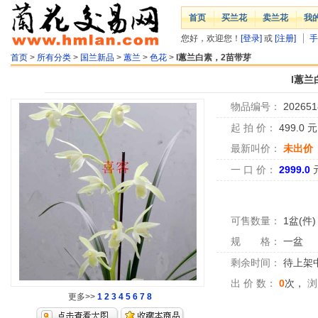
首页
买兰花
卖兰花
我
您好，欢迎您！
[登录]
或
[注册]
手
首页
>
所有分类
>
国兰新品
>
蕙兰
>
色花
>
l蕙兰白素，2苗带芽
l蕙兰
物品编号：
202651
起 拍 价：
499.0
最新叫价：
未出价
一 口 价：
2999.0
可售数量：
1盆(件)
规 格：
一盆
剩余时间：
待上架中.
出 价 数：
0
次，
浏
更多>>
1
2
3
4
5
6
7
8