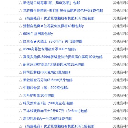
△
新进进口链霉素1瓶（500克/瓶）包邮
其他品种/
△
花卉微生物菌剂--叶虹时光根系肥料绿色环保3袋包邮
其他品种/
△
（纯腐熟品）优质豆饼颗粒有机肥10斤2袋包邮
其他品种/
△
清新自然爽＃兰花花剑支撑杆40根包邮y
其他品种/
△
60米兰盆网套包邮y
其他品种/
△
红兰石★火烧土（3-6mm）9斤1袋包邮
其他品种/
△
16cm高养兰专用疏水罩100个包邮y
其他品种/
△
富美实施保功咪鲜胺锰盐防治炭疽病白腐病10袋包邮
其他品种/
△
耐抗压#寒#高温#无味花园水管15米包邮
其他品种/
△
阿司匹林粉(300克/瓶)1瓶包邮s
其他品种/
△
新款植金石分装(3-6mm)5斤包邮
其他品种/
△
中颗粒骨炭（碳）500克包邮z
其他品种/
△
大号护叶架10付包邮
其他品种/
△
纯天然水苔1包（500克左右)包邮
其他品种/
△
三本线硬质赤玉土9斤6.7升（3~6mm)包邮
其他品种/
△
新型粗粒8合一兰花植料2袋包邮
其他品种/
△
（纯腐熟品）优质豆饼颗粒有机肥10斤1袋包邮
其他品种/