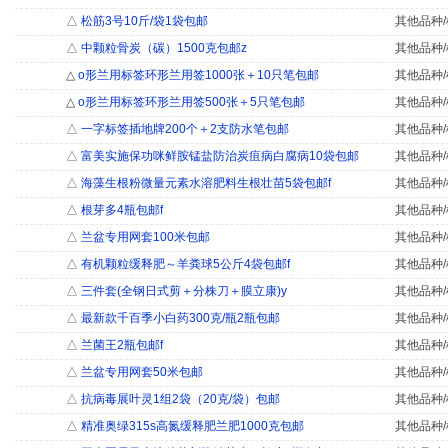
△
松筋3号10斤/袋1袋包邮
其他品种/
△
中颗粒骨炭（碳）1500克包邮z
其他品种/
△
o形兰用标签环形兰用签1000张＋10只笔包邮
其他品种/
△
o形兰用标签环形兰用签500张＋5只笔包邮
其他品种/
△
一字标签插地牌200个＋2支防水笔包邮
其他品种/
△
富美实施保功咪鲜胺锰盐防治炭疽病白腐病10袋包邮
其他品种/
△
海藻生根粉微量元素水溶肥料生根壮苗5袋包邮f
其他品种/
△
根芽多4瓶包邮f
其他品种/
△
兰盆专用网套100米包邮
其他品种/
△
有机颗粒缓释肥～羊粪球5公斤4袋包邮f
其他品种/
△
三件套(全钢日式剪＋分株刀＋膜立康)y
其他品种/
△
最新款千百季小白药300克/瓶2瓶包邮
其他品种/
△
兰菌王2瓶包邮f
其他品种/
△
兰盆专用网套50米包邮
其他品种/
△
抗病毒展叶灵1组2袋（20克/袋）包邮
其他品种/
△
精准奥绿315s高氮缓释肥兰肥1000克包邮
其他品种/