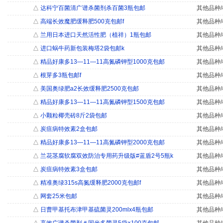
△
达科宁百菌清广谱杀菌剂杀百菌3瓶包邮
其他品种/
△
高端长效魔肥缓释肥500克包邮f
其他品种/
△
兰用日本进口天然活性肥（植祥）1瓶包邮
其他品种/
△
进口蜗牛药新包装梅塔2袋包邮k
其他品种/
△
精品好康多13—11—11高氮磷钾型1000克包邮
其他品种/
△
根芽多3瓶包邮f
其他品种/
△
美国奥绿肥a2长效缓释肥2500克包邮
其他品种/
△
精品好康多13—11—11高氮磷钾型1500克包邮
其他品种/
△
小颗粒椰壳砖8斤2袋包邮
其他品种/
△
炭疽病特效素2盒包邮
其他品种/
△
精品好康多13—11—11高氮磷钾型2000克包邮
其他品种/
△
兰花茎腐软腐双效防治专用药升级版#蓝盾2号5瓶k
其他品种/
△
炭疽病特效素3盒包邮
其他品种/
△
精准奥绿315s高氮缓释肥2000克包邮f
其他品种/
△
网套25米包邮
其他品种/
△
日曹甲基托布津甲基硫菌灵200mlx4瓶包邮
其他品种/