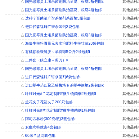
△
国光恶霉灵土壤杀菌剂防治茎腐、根腐5瓶包邮s
其他品种/
△
国光恶霉灵土壤杀菌剂防治茎腐、根腐4瓶包邮
其他品种/
△
达科宁百菌清广谱杀菌剂杀百菌5瓶包邮
其他品种/
△
进口代森锰锌广谱杀菌剂2袋包邮
其他品种/
△
国光恶霉灵土壤杀菌剂防治茎腐、根腐3瓶包邮
其他品种/
△
海藻生根粉微量元素水溶肥料生根壮苗20袋包邮
其他品种/
△
有机颗粒缓释肥～羊粪球5公斤2袋包邮f
其他品种/
△
二件套（膜立康＋剪刀）y
其他品种/
△
国光恶霉灵土壤杀菌剂防治茎腐、根腐4瓶包邮
其他品种/
△
进口代森锰锌广谱杀菌剂6袋包邮s
其他品种/
△
进口蜗牛药四聚乙醛梅塔专杀蜗牛蛞蝓2袋包邮k
其他品种/
△
叶虹时光#兰花定制肥#微生物菌剂2瓶包邮f
其他品种/
△
兰花夹子花箭夹子200只包邮
其他品种/
△
叶虹时光#兰花定制肥#微生物菌剂1瓶包邮
其他品种/
△
阿司匹林粉(300克/瓶)3瓶包邮s
其他品种/
△
炭疽病特效素4盒包邮
其他品种/
△
60米兰盆网套包邮
其他品种/