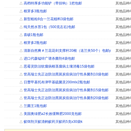
△
高档特厚多功能铲（带挂钩）1把包邮
其他品种/
△
根芽多3瓶包邮
其他品种/
△
新型粗粒8合一兰花植料3袋包邮
其他品种/
△
纯天然水苔1包（500克左右)包邮
其他品种/
△
喜硕1瓶包邮
其他品种/
△
根芽多2瓶包邮
其他品种/
△
清新自然爽＃兰花花剑支撑杆20根（送兰夹50个）包邮y
其他品种/
△
进口代森锰锌广谱杀菌剂4袋包邮
其他品种/
△
恶霉灵防治软腐病根茎腐病土壤消毒15袋包邮
其他品种/
△
世高瑞士先正达防治黑斑炭疽病治疗性杀菌剂10袋包邮
其他品种/
△
日曹甲基托布津甲基硫菌灵200mlx2瓶包邮
其他品种/
△
世高瑞士先正达防治黑斑炭疽病治疗性杀菌剂15袋包邮
其他品种/
△
世高瑞士先正达防治黑斑炭疽病治疗性杀菌剂20袋包邮
其他品种/
△
兰菌王1瓶包邮
其他品种/
△
美国奥绿肥a2长效缓释肥2000克包邮
其他品种/
△
蚁饵剂灭蚁清蚂蚁药灭蚁药5克x30袋k
其他品种/