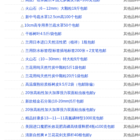
△
高效广谱杀菌剂＃国光多菌灵5袋×100克包邮
其他品种/
△
火山石（6～12mm）大颗粒19斤包邮
其他品种/
△
新中号疏水罩12.5cm高100个包邮
其他品种/
△
10cm高专用养兰疏水罩50个包邮
其他品种/
△
干栎树叶4.5斤/袋包邮
其他品种/
△
兰用日本进口天然活性肥（植祥）1瓶包邮
其他品种/
△
兰用防水标签t型标签插地标签200张＋2支笔包邮
其他品种/
△
火山石（10～30mm）特大粒9斤包邮
其他品种/
△
兰花用纯天然竹炭中颗粒5斤1袋包邮
其他品种/
△
兰花用纯天然竹炭中颗粒20斤1袋包邮
其他品种/
△
高温腐熟轻质栎树皮9.5斤2袋（包邮除偏）
其他品种/
△
20张高粘性加大加厚强力双面粘虫板包邮y
其他品种/
△
新款植金石分装(10-20mm)5斤包邮
其他品种/
△
20张高粘性加大加厚强力双面粘虫板包邮y
其他品种/
△
精品好康多13—11—11高氮磷钾型1000克包邮
其他品种/
△
美国进口魔肥长效花肥高磷高镁缓释肥4瓶x100克包邮
其他品种/
△
清新自然爽＃兰花花剑支撑杆40根包邮y
其他品种/