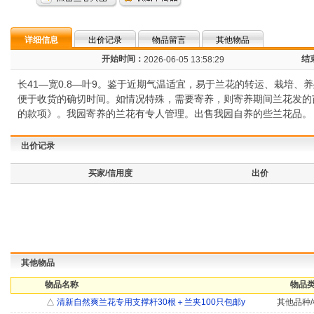
详细信息
出价记录
物品留言
其他物品
开始时间：
结
2026-06-05 13:58:29
长41—宽0.8—叶9。鉴于近期气温适宜，易于兰花的转运、栽培
便于收货的确切时间。如情况特殊，需要寄养，则寄养期间兰花发的
的款项》。我园寄养的兰花有专人管理。出售我园自养的些兰花品。
出价记录
买家/信用度
出价
其他物品
物品名称
物品类
△
清新自然爽兰花专用支撑杆30根＋兰夹100只包邮y
其他品种/