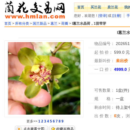
首页
买兰花
卖兰花
我
您好，欢迎您！
[登录]
或
[注册]
手
首页
>
所有分类
>
国兰新品
>
蕙兰
>
荷瓣
>
l蕙兰水晶荷，1苗带芽
l蕙兰
物品编号：
202651
起 拍 价：
599.0
最新叫价：
未出价
一 口 价：
4999.0
可售数量：
1盆(件)
规 格：
一盆
剩余时间：
待上架中.
出 价 数：
0
次，
浏
更多>>
1
2
3
4
5
6
7
8
9