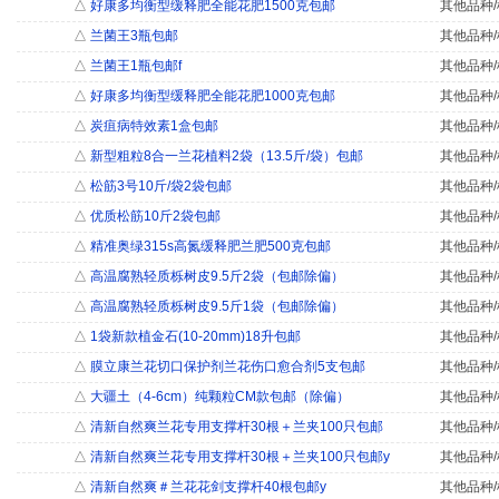
△
好康多均衡型缓释肥全能花肥1500克包邮
其他品种/
△
兰菌王3瓶包邮
其他品种/
△
兰菌王1瓶包邮f
其他品种/
△
好康多均衡型缓释肥全能花肥1000克包邮
其他品种/
△
炭疽病特效素1盒包邮
其他品种/
△
新型粗粒8合一兰花植料2袋（13.5斤/袋）包邮
其他品种/
△
松筋3号10斤/袋2袋包邮
其他品种/
△
优质松筋10斤2袋包邮
其他品种/
△
精准奥绿315s高氮缓释肥兰肥500克包邮
其他品种/
△
高温腐熟轻质栎树皮9.5斤2袋（包邮除偏）
其他品种/
△
高温腐熟轻质栎树皮9.5斤1袋（包邮除偏）
其他品种/
△
1袋新款植金石(10-20mm)18升包邮
其他品种/
△
膜立康兰花切口保护剂兰花伤口愈合剂5支包邮
其他品种/
△
大疆土（4-6cm）纯颗粒CM款包邮（除偏）
其他品种/
△
清新自然爽兰花专用支撑杆30根＋兰夹100只包邮
其他品种/
△
清新自然爽兰花专用支撑杆30根＋兰夹100只包邮y
其他品种/
△
清新自然爽＃兰花花剑支撑杆40根包邮y
其他品种/