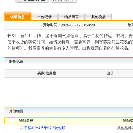
详细信息
出价记录
物品留言
其他物品
开始时间：
结
2026-06-05 13:58:29
长31—宽1.1—叶5。鉴于近期气温适宜，易于兰花的转运、栽培
便于收货的确切时间。如情况特殊，需要寄养，则寄养期间兰花发的
的款项》。我园寄养的兰花有专人管理。出售我园自养的些兰花品。
出价记录
买家/信用度
出价
其他物品
物品名称
物品类
△
干栎树叶4.5斤/袋 2袋包邮
其他品种/