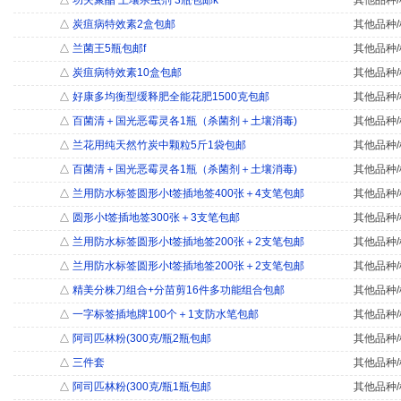
△
功夫聚酯 土壤杀虫剂 3瓶包邮k
其他品种/
△
炭疽病特效素2盒包邮
其他品种/
△
兰菌王5瓶包邮f
其他品种/
△
炭疽病特效素10盒包邮
其他品种/
△
好康多均衡型缓释肥全能花肥1500克包邮
其他品种/
△
百菌清＋国光恶霉灵各1瓶（杀菌剂＋土壤消毒)
其他品种/
△
兰花用纯天然竹炭中颗粒5斤1袋包邮
其他品种/
△
百菌清＋国光恶霉灵各1瓶（杀菌剂＋土壤消毒)
其他品种/
△
兰用防水标签圆形小t签插地签400张＋4支笔包邮
其他品种/
△
圆形小t签插地签300张＋3支笔包邮
其他品种/
△
兰用防水标签圆形小t签插地签200张＋2支笔包邮
其他品种/
△
兰用防水标签圆形小t签插地签200张＋2支笔包邮
其他品种/
△
精美分株刀组合+分苗剪16件多功能组合包邮
其他品种/
△
一字标签插地牌100个＋1支防水笔包邮
其他品种/
△
阿司匹林粉(300克/瓶2瓶包邮
其他品种/
△
三件套
其他品种/
△
阿司匹林粉(300克/瓶1瓶包邮
其他品种/