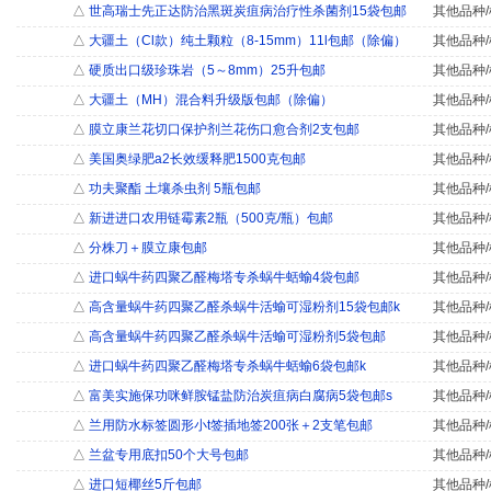
△
世高瑞士先正达防治黑斑炭疽病治疗性杀菌剂15袋包邮
其他品种/
△
大疆土（Cl款）纯土颗粒（8-15mm）11l包邮（除偏）
其他品种/
△
硬质出口级珍珠岩（5～8mm）25升包邮
其他品种/
△
大疆土（MH）混合料升级版包邮（除偏）
其他品种/
△
膜立康兰花切口保护剂兰花伤口愈合剂2支包邮
其他品种/
△
美国奥绿肥a2长效缓释肥1500克包邮
其他品种/
△
功夫聚酯 土壤杀虫剂 5瓶包邮
其他品种/
△
新进进口农用链霉素2瓶（500克/瓶）包邮
其他品种/
△
分株刀＋膜立康包邮
其他品种/
△
进口蜗牛药四聚乙醛梅塔专杀蜗牛蛞蝓4袋包邮
其他品种/
△
高含量蜗牛药四聚乙醛杀蜗牛活蝓可湿粉剂15袋包邮k
其他品种/
△
高含量蜗牛药四聚乙醛杀蜗牛活蝓可湿粉剂5袋包邮
其他品种/
△
进口蜗牛药四聚乙醛梅塔专杀蜗牛蛞蝓6袋包邮k
其他品种/
△
富美实施保功咪鲜胺锰盐防治炭疽病白腐病5袋包邮s
其他品种/
△
兰用防水标签圆形小t签插地签200张＋2支笔包邮
其他品种/
△
兰盆专用底扣50个大号包邮
其他品种/
△
进口短椰丝5斤包邮
其他品种/