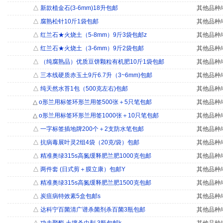
△
新款植金石(3-6mm)18升包邮
其他品种/
△
腐熟松针10斤1袋包邮
其他品种/
△
红兰石★火烧土（5-8mm）9斤3袋包邮z
其他品种/
△
红兰石★火烧土（3-6mm）9斤2袋包邮
其他品种/
△
（纯腐熟品）优质豆饼颗粒有机肥10斤1袋包邮
其他品种/
△
三本线硬质赤玉土9斤6.7升（3~6mm)包邮
其他品种/
△
纯天然水苔1包（500克左右)包邮
其他品种/
△
o形兰用标签环形兰用签500张＋5只笔包邮
其他品种/
△
o形兰用标签环形兰用签1000张＋10只笔包邮
其他品种/
△
一字标签插地牌200个＋2支防水笔包邮
其他品种/
△
抗病毒展叶灵2组4袋（20克/袋）包邮
其他品种/
△
精准奥绿315s高氮缓释肥兰肥1000克包邮
其他品种/
△
两件套 (日式剪＋膜立康）包邮Y
其他品种/
△
精准奥绿315s高氮缓释肥兰肥1500克包邮
其他品种/
△
炭疽病特效素5盒包邮s
其他品种/
△
达科宁百菌清广谱杀菌剂杀百菌3瓶包邮
其他品种/