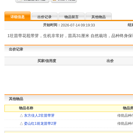
详细信息
出价记录
物品留言
其他物品
开始时间：
结
2026-07-14 09:19:33
1壮苗带花苞带芽，生机非常好，苗高31厘米 自然栽培，品种终身保
出价记录
买家/信用度
出价
其他物品
物品名称
物品类
△
东方佳人2壮苗带芽
传统品种/
△
娄山红1前龙苗带2芽
传统品种/