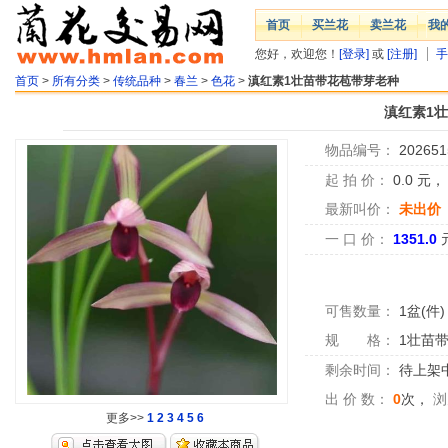
首页
买兰花
卖兰花
我
您好，欢迎您！
[登录]
或
[注册]
手
首页
>
所有分类
>
传统品种
>
春兰
>
色花
>
滇红素1壮苗带花苞带芽老种
滇红素1
物品编号：
202651
起 拍 价：
0.0
元
最新叫价：
未出价
一 口 价：
1351.0
可售数量：
1盆(件)
规 格：
1壮苗
剩余时间：
待上架中.
出 价 数：
0
次，
浏
更多>>
1
2
3
4
5
6