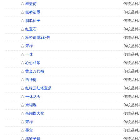
△
翠盖荷
传统品种/
△
板桥遗墨
传统品种/
△
胭脂仙子
传统品种/
△
红宝石
传统品种/
△
板桥遗墨2花包
传统品种/
△
宋梅
传统品种/
△
一休
传统品种/
△
心心相印
传统品种/
△
黄金万代福
传统品种/
△
西神梅
传统品种/
△
红绿云红塔宝鼎
传统品种/
△
一休龙头
传统品种/
△
余蝴蝶
传统品种/
△
余蝴蝶大盆
传统品种/
△
宋梅
传统品种/
△
墨宝
传统品种/
△
赤诚子母
传统品种/