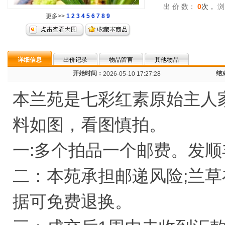
出 价 数：
0
次，
浏
更多>>
1
2
3
4
5
6
7
8
9
详细信息
出价记录
物品留言
其他物品
开始时间：
结
2026-05-10 17:27:28
本兰苑是七彩红素原始主人
料如图，看图慎拍。
一:多个拍品一个邮费。发顺
二：本苑承担邮递风险;兰
据可免费退换。