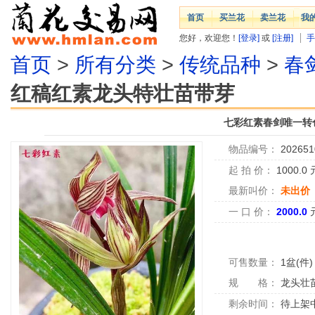
首页
买兰花
卖兰花
我
您好，欢迎您！
[登录]
或
[注册]
手
首页
>
所有分类
>
传统品种
>
春
红稿红素龙头特壮苗带芽
七彩红素春剑唯一转
物品编号：
202651
起 拍 价：
1000.0
最新叫价：
未出价
一 口 价：
2000.0
可售数量：
1盆(件)
规 格：
龙头壮
剩余时间：
待上架中.