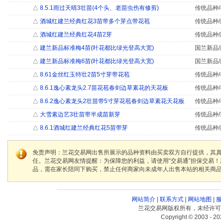
△
8.5.1雨过天晴3壮苗(4个头、老苗虫伤有修剪)
传统品种/
△
酒城红建兰经典红花3苗带多个芽点带花苞
传统品种/
△
酒城红建兰经典红花4苗2芽
传统品种/
△
建兰新品标准梅4苗(叶花都比绿光登高大宽)
国兰新品/
△
建兰新品标准梅6苗(叶花都比绿光登高大宽)
国兰新品/
△
8.61金丝红玉特壮2苗5寸芽带花苞
传统品种/
△
8.6.1逸心素龙头2.7苗花苞春剑边草素花的天花板
传统品种/
△
8.6.2逸心素龙头2壮苗带5寸芽花苞春剑边草素花天花板
传统品种/
△
大雪素边艺3壮苗带半成苗新芽
传统品种/
△
8.6.1酒城红建兰经典红花5苗带芽
传统品种/
免责声明：兰花交易网出售所展示的品种资料由买卖双方自行提供，其
任。兰花交易网友情提醒：为保障您的利益，请使用“交易通”担保交易
品，需在家长陪同下购买，禁止任何商家向未成年人出售本站的相关商
网站简介
|
联系方式
|
网站地图
|
兰花交易网版权所有，未经许可
Copyright © 2003 - 20