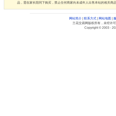
品，需在家长陪同下购买，禁止任何商家向未成年人出售本站的相关商
网站简介
|
联系方式
|
网站地图
|
兰花交易网版权所有，未经许可
Copyright © 2003 - 20