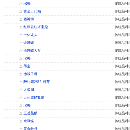
△
宋梅
传统品种/
△
黄金万代福
传统品种/
△
西神梅
传统品种/
△
红绿云红塔宝鼎
传统品种/
△
一休龙头
传统品种/
△
余蝴蝶
传统品种/
△
余蝴蝶大盆
传统品种/
△
宋梅
传统品种/
△
墨宝
传统品种/
△
赤诚子母
传统品种/
△
醉红素2组引种芽
传统品种/
△
太极扇
传统品种/
△
五岳麒麟壮苗
传统品种/
△
宋梅
传统品种/
△
五岳麒麟
传统品种/
△
余蝴蝶
传统品种/
△
黄金牡丹
传统品种/