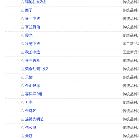
△
瑶池仙女2组
传统品种/
△
西子
传统品种/
△
春兰中透
传统品种/
△
寒兰荷仙
传统品种/
△
霞光
传统品种/
△
秋芝中透
国兰新品/
△
秋芝中透
国兰新品/
△
春兰边草
传统品种/
△
紫金红素1发2
传统品种/
△
天娇
传统品种/
△
金山银海
传统品种/
△
喜洋洋2组
传统品种/
△
万字
传统品种/
△
金鸟艺
传统品种/
△
连瓣先明艺
传统品种/
△
包公魂
传统品种/
△
天娇
传统品种/