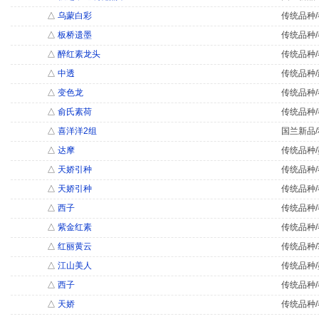
△
乌蒙白彩
传统品种/
△
板桥遗墨
传统品种/
△
醉红素龙头
传统品种/
△
中透
传统品种/
△
变色龙
传统品种/
△
俞氏素荷
传统品种/
△
喜洋洋2组
国兰新品/
△
达摩
传统品种/
△
天娇引种
传统品种/
△
天娇引种
传统品种/
△
西子
传统品种/
△
紫金红素
传统品种/
△
红丽黄云
传统品种/
△
江山美人
传统品种/
△
西子
传统品种/
△
天娇
传统品种/