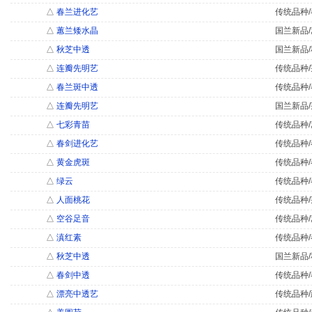
△
春兰进化艺
传统品种/
△
蕙兰矮水晶
国兰新品/
△
秋芝中透
国兰新品/
△
连瓣先明艺
传统品种/
△
春兰斑中透
传统品种/
△
连瓣先明艺
国兰新品/
△
七彩青苗
传统品种/
△
春剑进化艺
传统品种/
△
黄金虎斑
传统品种/
△
绿云
传统品种/
△
人面桃花
传统品种/
△
空谷足音
传统品种/
△
滇红素
传统品种/
△
秋芝中透
国兰新品/
△
春剑中透
传统品种/
△
漂亮中透艺
传统品种/