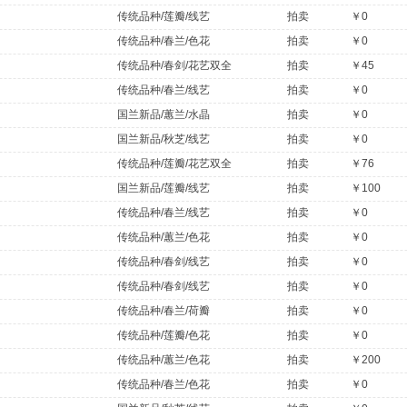
传统品种/莲瓣/线艺
拍卖
￥0
传统品种/春兰/色花
拍卖
￥0
传统品种/春剑/花艺双全
拍卖
￥45
传统品种/春兰/线艺
拍卖
￥0
国兰新品/蕙兰/水晶
拍卖
￥0
国兰新品/秋芝/线艺
拍卖
￥0
传统品种/莲瓣/花艺双全
拍卖
￥76
国兰新品/莲瓣/线艺
拍卖
￥100
传统品种/春兰/线艺
拍卖
￥0
传统品种/蕙兰/色花
拍卖
￥0
传统品种/春剑/线艺
拍卖
￥0
传统品种/春剑/线艺
拍卖
￥0
传统品种/春兰/荷瓣
拍卖
￥0
传统品种/莲瓣/色花
拍卖
￥0
传统品种/蕙兰/色花
拍卖
￥200
传统品种/春兰/色花
拍卖
￥0