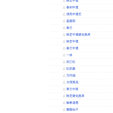
△
秋芝中透
△
春剑中透
△
漂亮中透艺
△
盖圆荷
△
春兰
△
秋芝中透硬化熟草
△
秋芝中透
△
春兰中透
△
一休
△
刘三红
△
红韵素
△
万代福
△
大理黑花
△
寒兰中斑
△
秋芝硬化熟草
△
板桥遗墨
△
胭脂仙子