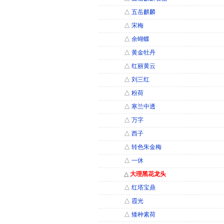
△
五岳麒麟
△
宋梅
△
余蝴蝶
△
黄金牡丹
△
红丽黄云
△
刘三红
△
粉荷
△
寒兰中透
△
万字
△
西子
△
转色朱金梅
△
一休
△
大理黑花龙头
△
红塔宝鼎
△
霞光
△
矮种素荷