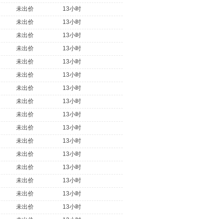
未出价
13小时
未出价
13小时
未出价
13小时
未出价
13小时
未出价
13小时
未出价
13小时
未出价
13小时
未出价
13小时
未出价
13小时
未出价
13小时
未出价
13小时
未出价
13小时
未出价
13小时
未出价
13小时
未出价
13小时
未出价
13小时