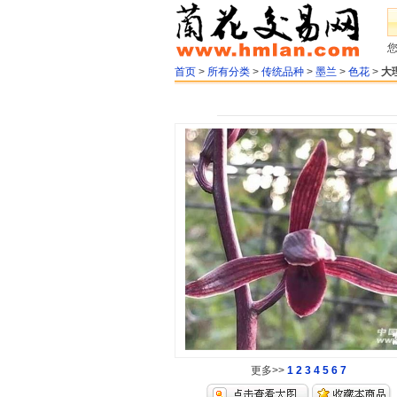
首页
>
所有分类
>
传统品种
>
墨兰
>
色花
>
大
更多>>
1
2
3
4
5
6
7