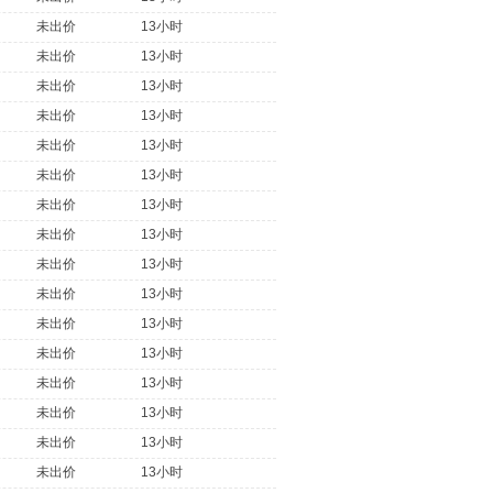
未出价
13小时
未出价
13小时
未出价
13小时
未出价
13小时
未出价
13小时
未出价
13小时
未出价
13小时
未出价
13小时
未出价
13小时
未出价
13小时
未出价
13小时
未出价
13小时
未出价
13小时
未出价
13小时
未出价
13小时
未出价
13小时