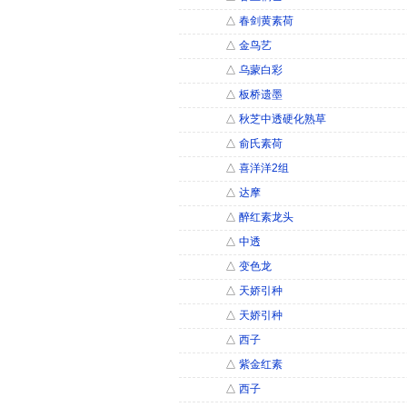
△
春剑黄素荷
△
金鸟艺
△
乌蒙白彩
△
板桥遗墨
△
秋芝中透硬化熟草
△
俞氏素荷
△
喜洋洋2组
△
达摩
△
醉红素龙头
△
中透
△
变色龙
△
天娇引种
△
天娇引种
△
西子
△
紫金红素
△
西子