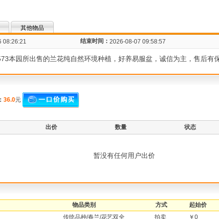
其他物品
结束时间：
 08:26:21
2026-08-07 09:58:57
6942573本园所出售的兰花纯自然环境种植，好养易服盆，诚信为主，售后有
：
36.0
元
出价
数量
状态
暂没有任何用户出价
物品类别
方式
起始价
传统品种/春兰/花艺双全
拍卖
￥0