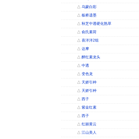
△
乌蒙白彩
△
板桥遗墨
△
秋芝中透硬化熟草
△
俞氏素荷
△
喜洋洋2组
△
达摩
△
醉红素龙头
△
中透
△
变色龙
△
天娇引种
△
天娇引种
△
西子
△
紫金红素
△
西子
△
红丽黄云
△
江山美人