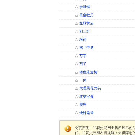
△
余蝴蝶
△
黄金牡丹
△
红丽黄云
△
刘三红
△
粉荷
△
寒兰中透
△
万字
△
西子
△
转色朱金梅
△
一休
△
大理黑花龙头
△
红塔宝鼎
△
霞光
△
矮种素荷
免责声明：兰花交易网出售所展示的
任。兰花交易网友情提醒：为保障您