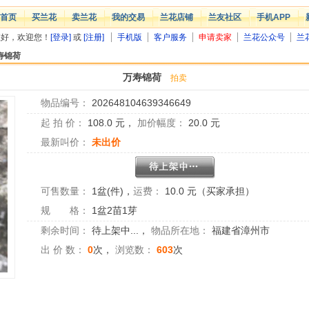
首页
买兰花
卖兰花
我的交易
兰花店铺
兰友社区
手机APP
您好，欢迎您！
[登录]
或
[注册]
手机版
客户服务
申请卖家
兰花公众号
兰
寿锦荷
万寿锦荷
拍卖
物品编号：
202648104639346649
起 拍 价：
108.0
元，
加价幅度：
20.0
元
最新叫价：
未出价
可售数量：
1盆(件)
，
运费：
10.0 元（买家承担）
规 格：
1盆2苗1芽
剩余时间：
待上架中...
，
物品所在地：
福建省漳州市
出 价 数：
0
次，
浏览数：
603
次