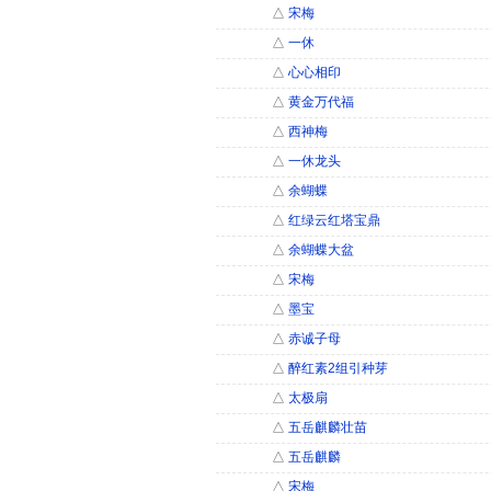
△
宋梅
△
一休
△
心心相印
△
黄金万代福
△
西神梅
△
一休龙头
△
余蝴蝶
△
红绿云红塔宝鼎
△
余蝴蝶大盆
△
宋梅
△
墨宝
△
赤诚子母
△
醉红素2组引种芽
△
太极扇
△
五岳麒麟壮苗
△
五岳麒麟
△
宋梅