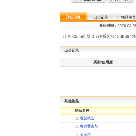
详细信息
出价记录
物品留言
开始时间：
2026-04-08
叶长30cm叶寬:0.7联系客服1338
出价记录
买家/信用度
其他物品
物品名称
△
春兰稿艺
△
春剑黄素荷
△
金鸟艺