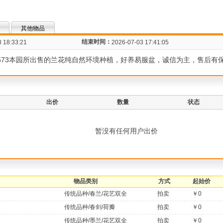
其他物品
结束时间：
 18:33:21
2026-07-03 17:41:05
6942573本园所出售的兰花纯自然环境种植，好养易服盆，诚信为主，售后有
出价
数量
状态
暂没有任何用户出价
物品类别
方式
起始价
传统品种/春兰/花艺双全
拍卖
￥0
传统品种/春剑/荷瓣
拍卖
￥0
传统品种/墨兰/花艺双全
拍卖
￥0