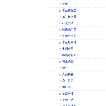
△
天娇
△
春兰进化艺
△
蕙兰矮水晶
△
秋芝中透
△
连瓣先明艺
△
连瓣先明艺
△
春兰斑中透
△
七彩青苗
△
春剑进化艺
△
黄金虎斑
△
绿云
△
人面桃花
△
空谷足音
△
滇红素
△
秋芝中透
△
春剑中透