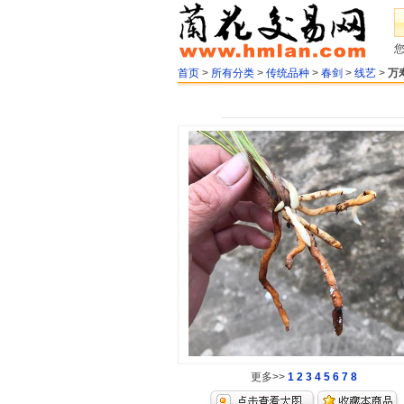
首页
>
所有分类
>
传统品种
>
春剑
>
线艺
>
万
更多>>
1
2
3
4
5
6
7
8