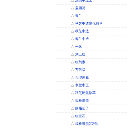
△
漂亮中透艺
△
盖圆荷
△
春兰
△
秋芝中透硬化熟草
△
秋芝中透
△
春兰中透
△
一休
△
刘三红
△
红韵素
△
万代福
△
大理黑花
△
寒兰中斑
△
秋芝硬化熟草
△
板桥遗墨
△
胭脂仙子
△
红宝石
△
板桥遗墨2花包