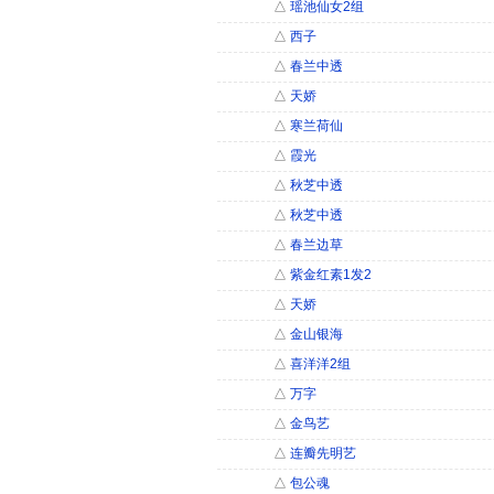
△
瑶池仙女2组
△
西子
△
春兰中透
△
天娇
△
寒兰荷仙
△
霞光
△
秋芝中透
△
秋芝中透
△
春兰边草
△
紫金红素1发2
△
天娇
△
金山银海
△
喜洋洋2组
△
万字
△
金鸟艺
△
连瓣先明艺
△
包公魂