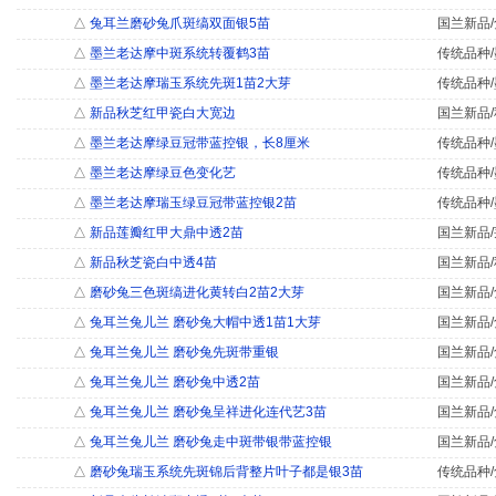
△
兔耳兰磨砂兔爪斑缟双面银5苗
国兰新品/
△
墨兰老达摩中斑系统转覆鹤3苗
传统品种/
△
墨兰老达摩瑞玉系统先斑1苗2大芽
传统品种/
△
新品秋芝红甲瓷白大宽边
国兰新品/
△
墨兰老达摩绿豆冠带蓝控银，长8厘米
传统品种/
△
墨兰老达摩绿豆色变化艺
传统品种/
△
墨兰老达摩瑞玉绿豆冠带蓝控银2苗
传统品种/
△
新品莲瓣红甲大鼎中透2苗
国兰新品/
△
新品秋芝瓷白中透4苗
国兰新品/
△
磨砂兔三色斑缟进化黄转白2苗2大芽
国兰新品/
△
兔耳兰兔儿兰 磨砂兔大帽中透1苗1大芽
国兰新品/
△
兔耳兰兔儿兰 磨砂兔先斑带重银
国兰新品/
△
兔耳兰兔儿兰 磨砂兔中透2苗
国兰新品/
△
兔耳兰兔儿兰 磨砂兔呈祥进化连代艺3苗
国兰新品/
△
兔耳兰兔儿兰 磨砂兔走中斑带银带蓝控银
国兰新品/
△
磨砂兔瑞玉系统先斑锦后背整片叶子都是银3苗
传统品种/