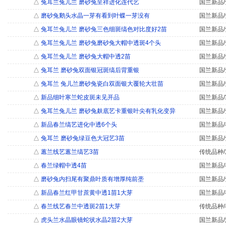
△
兔耳兰兔儿兰 磨砂兔呈祥进化连代艺
国兰新品/
△
磨砂兔鹅头水晶一芽有看到叶蝶一芽没有
国兰新品/
△
兔耳兰兔儿兰 磨砂兔三色细斑缟色对比度好2苗
国兰新品/
△
兔耳兰兔儿兰 磨砂兔磨砂兔大帽中透斑4个头
国兰新品/
△
兔耳兰兔儿兰 磨砂兔大帽中透2苗
国兰新品/
△
兔耳兰 磨砂兔双面银冠斑缟后背重银
国兰新品/
△
兔耳兰 兔儿兰磨砂兔瓷白双面银大覆轮大壮苗
国兰新品/
△
新品细叶寒兰蛇皮斑未见开品
国兰新品/
△
兔耳兰兔儿兰 磨砂兔麸底艺卡重银叶尖有乳化变异
国兰新品/
△
新品春兰缟艺进化中透6个头
国兰新品/
△
兔耳兰 磨砂兔绿豆色大冠艺3苗
国兰新品/
△
蕙兰线艺蕙兰缟艺3苗
传统品种/
△
春兰绿帽中透4苗
国兰新品/
△
磨砂兔内扫尾有聚鼎叶质有增厚纯前垄
国兰新品/
△
新品春兰红甲甘蔗黄中透1苗1大芽
国兰新品/
△
春兰线艺春兰中透斑2苗1大芽
传统品种/
△
虎头兰水晶眼镜蛇状水晶2苗2大芽
国兰新品/