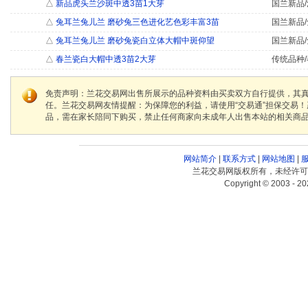
△
新品虎头兰沙斑中透3苗1大芽
国兰新品/
△
兔耳兰兔儿兰 磨砂兔三色进化艺色彩丰富3苗
国兰新品/
△
兔耳兰兔儿兰 磨砂兔瓷白立体大帽中斑仰望
国兰新品/
△
春兰瓷白大帽中透3苗2大芽
传统品种/
免责声明：兰花交易网出售所展示的品种资料由买卖双方自行提供，其
任。兰花交易网友情提醒：为保障您的利益，请使用“交易通”担保交易
品，需在家长陪同下购买，禁止任何商家向未成年人出售本站的相关商
网站简介
|
联系方式
|
网站地图
|
兰花交易网版权所有，未经许可
Copyright © 2003 - 20