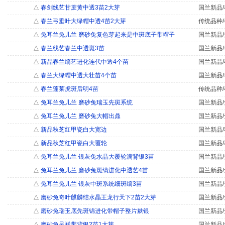
△
春剑线艺甘蔗黄中透3苗2大芽
国兰新品/
△
春兰弓垂叶大绿帽中透4苗2大芽
传统品种/
△
兔耳兰兔儿兰 磨砂兔复色芽起来是中斑底子带帽子
国兰新品/
△
春兰线艺春兰中透斑3苗
国兰新品/
△
新品春兰缟艺进化连代中透4个苗
国兰新品/
△
春兰大绿帽中透大壮苗4个苗
国兰新品/
△
春兰蓬莱虎斑后明4苗
传统品种/
△
兔耳兰兔儿兰 磨砂兔瑞玉先斑系统
国兰新品/
△
兔耳兰兔儿兰 磨砂兔大帽出鼎
国兰新品/
△
新品秋芝红甲瓷白大宽边
国兰新品/
△
新品秋芝红甲瓷白大覆轮
国兰新品/
△
兔耳兰兔儿兰 银灰兔水晶大覆轮满背银3苗
国兰新品/
△
兔耳兰兔儿兰 磨砂兔斑缟进化中透艺4苗
国兰新品/
△
兔耳兰兔儿兰 银灰中斑系统细斑缟3苗
国兰新品/
△
磨砂兔奇叶麒麟结水晶王龙行天下2苗2大芽
国兰新品/
△
磨砂兔瑞玉底先斑锦进化带帽子整片麸银
国兰新品/
△
磨砂兔呈祥带背银2苗1大芽
国兰新品/