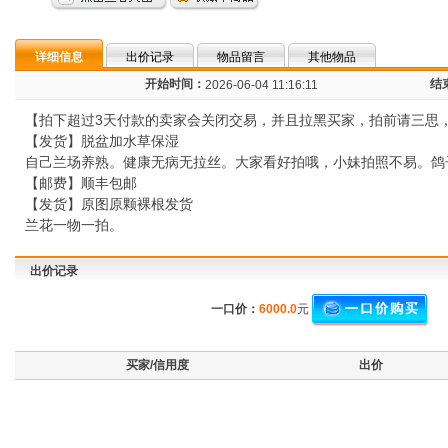
详细信息
出价记录
物品留言
其他物品
开始时间：
结
2026-06-04 11:16:11
【拍下超过3天付款的卖家会关闭交易，并且拉黑买家，拍前请三思
【发货】脱盆加水草保湿
自己兰场养熟。健康无病无拉丝。大家看好拍哦，小妹拍照不易。鸽
【邮费】顺丰包邮
【发货】原图原颗裸根发货
兰花一物一拍。
出价记录
一口价：
6000.0
元
买家/信用度
出价