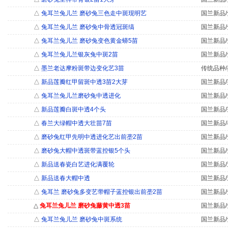
△
兔耳兰兔儿兰 磨砂兔三色走中斑现明艺
国兰新品/
△
兔耳兰兔儿兰 磨砂兔中骨透冠斑缟
国兰新品/
△
兔耳兰兔儿兰 磨砂兔变色黄金蟒5苗
国兰新品/
△
兔耳兰兔儿兰银灰兔中斑2苗
国兰新品/
△
墨兰老达摩粉斑带边变化艺3苗
传统品种/
△
新品莲瓣红甲留斑中透3苗2大芽
国兰新品/
△
兔耳兰兔儿兰磨砂兔中透进化
国兰新品/
△
新品莲瓣白斑中透4个头
国兰新品/
△
春兰大绿帽中透大壮苗7苗
国兰新品/
△
磨砂兔红甲先明中透进化艺出前垄2苗
国兰新品/
△
磨砂兔大帽中透斑带蓝控银5个头
国兰新品/
△
新品送春瓷白艺进化满覆轮
国兰新品/
△
新品送春大帽中透
国兰新品/
△
兔耳兰 磨砂兔多变艺带帽子蓝控银出前垄2苗
国兰新品/
△
兔耳兰兔儿兰 磨砂兔藤黄中透3苗
国兰新品/
△
兔耳兰兔儿兰 磨砂兔中斑系统
国兰新品/