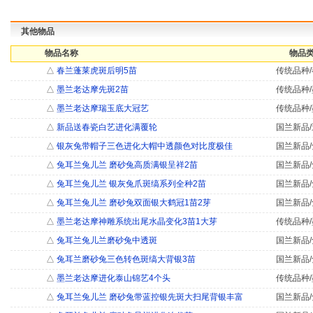
其他物品
物品名称
物品类
△
春兰蓬莱虎斑后明5苗
传统品种/
△
墨兰老达摩先斑2苗
传统品种/
△
墨兰老达摩瑞玉底大冠艺
传统品种/
△
新品送春瓷白艺进化满覆轮
国兰新品/
△
银灰兔带帽子三色进化大帽中透颜色对比度极佳
国兰新品/
△
兔耳兰兔儿兰 磨砂兔高质满银呈祥2苗
国兰新品/
△
兔耳兰兔儿兰 银灰兔爪斑缟系列全种2苗
国兰新品/
△
兔耳兰兔儿兰 磨砂兔双面银大鹤冠1苗2芽
国兰新品/
△
墨兰老达摩神雕系统出尾水晶变化3苗1大芽
传统品种/
△
兔耳兰兔儿兰磨砂兔中透斑
国兰新品/
△
兔耳兰磨砂兔三色转色斑缟大背银3苗
国兰新品/
△
墨兰老达摩进化泰山锦艺4个头
传统品种/
△
兔耳兰兔儿兰 磨砂兔带蓝控银先斑大扫尾背银丰富
国兰新品/