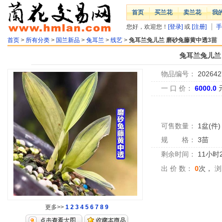
首页
买兰花
卖兰花
我
您好，欢迎您！
[登录]
或
[注册]
手
首页
>
所有分类
>
国兰新品
>
兔耳兰
>
线艺
>
兔耳兰兔儿兰 磨砂兔藤黄中透3苗
兔耳兰兔儿兰
物品编号：
202642
一 口 价：
6000.0
可售数量：
1盆(件)
规 格：
3苗
剩余时间：
11小时
出 价 数：
0
次，
浏
更多>>
1
2
3
4
5
6
7
8
9