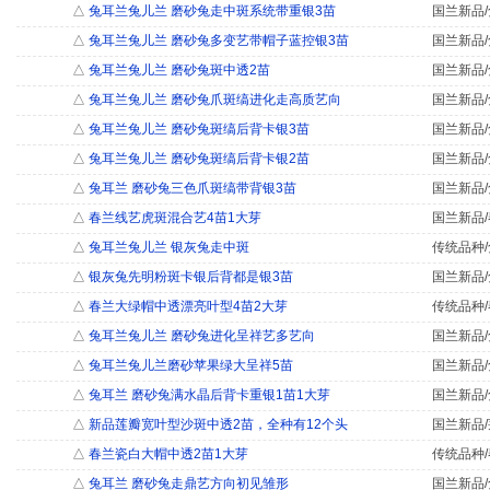
△
兔耳兰兔儿兰 磨砂兔走中斑系统带重银3苗
国兰新品/
△
兔耳兰兔儿兰 磨砂兔多变艺带帽子蓝控银3苗
国兰新品/
△
兔耳兰兔儿兰 磨砂兔斑中透2苗
国兰新品/
△
兔耳兰兔儿兰 磨砂兔爪斑缟进化走高质艺向
国兰新品/
△
兔耳兰兔儿兰 磨砂兔斑缟后背卡银3苗
国兰新品/
△
兔耳兰兔儿兰 磨砂兔斑缟后背卡银2苗
国兰新品/
△
兔耳兰 磨砂兔三色爪斑缟带背银3苗
国兰新品/
△
春兰线艺虎斑混合艺4苗1大芽
国兰新品/
△
兔耳兰兔儿兰 银灰兔走中斑
传统品种/
△
银灰兔先明粉斑卡银后背都是银3苗
国兰新品/
△
春兰大绿帽中透漂亮叶型4苗2大芽
传统品种/
△
兔耳兰兔儿兰 磨砂兔进化呈祥艺多艺向
国兰新品/
△
兔耳兰兔儿兰磨砂苹果绿大呈祥5苗
国兰新品/
△
兔耳兰 磨砂兔满水晶后背卡重银1苗1大芽
国兰新品/
△
新品莲瓣宽叶型沙斑中透2苗，全种有12个头
国兰新品/
△
春兰瓷白大帽中透2苗1大芽
传统品种/
△
兔耳兰 磨砂兔走鼎艺方向初见雏形
国兰新品/