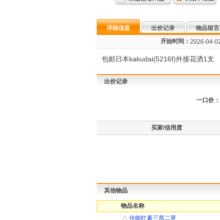
详细信息
出价记录
物品留言
开始时间：
2026-04-02
包邮日本kakudai(5216f)外接花洒1支
出价记录
一口价：
买家/信用度
其他物品
物品名称
△
佳能红素三苗二芽