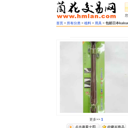
首页
>
所有分类
>
植料
>
用具
>
包邮日本kakud
更多>>
1