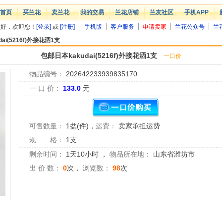
首页
买兰花
卖兰花
我的交易
兰花店铺
兰友社区
手机APP
您好，欢迎您！
[登录]
或
[注册]
手机版
客户服务
申请卖家
兰花公众号
兰
ai(5216f)外接花洒1支
包邮日本kakudai(5216f)外接花洒1支
一口价
物品编号：
202642233939835170
一 口 价：
133.0
元
可售数量：
1盆(件)
，
运费：
卖家承担运费
规 格：
1支
剩余时间：
1天10小时
，
物品所在地：
山东省潍坊市
出 价 数：
0
次，
浏览数：
98
次