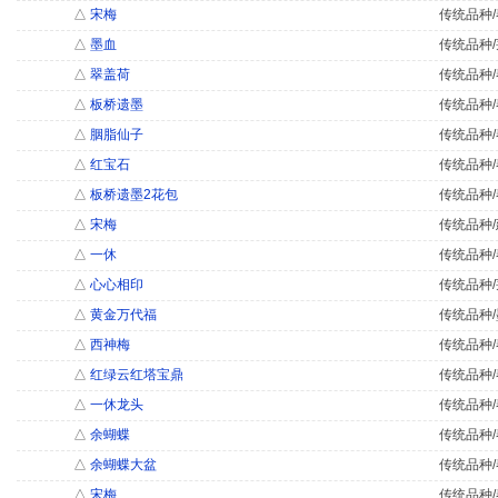
△
宋梅
传统品种/
△
墨血
传统品种/
△
翠盖荷
传统品种/
△
板桥遗墨
传统品种/
△
胭脂仙子
传统品种/
△
红宝石
传统品种/
△
板桥遗墨2花包
传统品种/
△
宋梅
传统品种/
△
一休
传统品种/
△
心心相印
传统品种/
△
黄金万代福
传统品种/
△
西神梅
传统品种/
△
红绿云红塔宝鼎
传统品种/
△
一休龙头
传统品种/
△
余蝴蝶
传统品种/
△
余蝴蝶大盆
传统品种/
△
宋梅
传统品种/