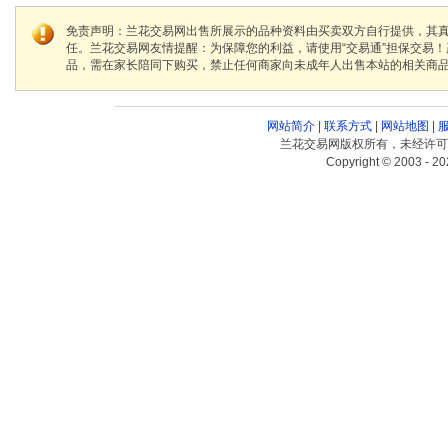
免责声明：兰花交易网出售所展示的品种资料由买卖双方自行提供，其
任。兰花交易网友情提醒：为保障您的利益，请使用“交易通”担保交易
品，需在家长陪同下购买，禁止任何商家向未成年人出售本站的相关商
网站简介
|
联系方式
|
网站地图
|
兰花交易网版权所有，未经许可
Copyright © 2003 - 20