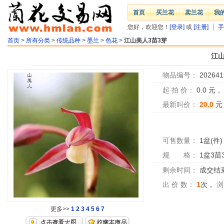
首页
买兰花
卖兰花
我
您好，欢迎您！
[登录]
或
[注册]
手
首页
>
所有分类
>
传统品种
>
墨兰
>
色花
>
江山美人3苗3芽
江山
物品编号：
202641
起 拍 价：
0.0
元
最新叫价：
20.0
元
可售数量：
1盆(件)
规 格：
1盆3苗
剩余时间：
成交结
出 价 数：
1
次，
浏
更多>>
1
2
3
4
5
6
7