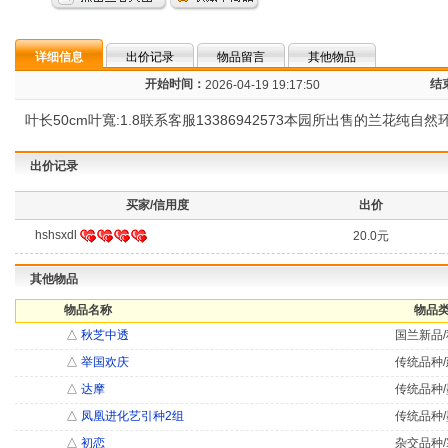
详细信息
出价记录
物品留言
其他物品
开始时间：
结
2026-04-19 19:17:50
叶长50cm叶寬:1.8联系客服13386942573本园所出售的兰花
出价记录
买家/信用度
出价
hshsxdl
20.0元
其他物品
物品名称
物品类
△
秋芝中透
国兰新品/
△
举国欢庆
传统品种/
△
达摩
传统品种/
△
凤凰进化艺引种2组
传统品种/
△
初恋
杂交品种/