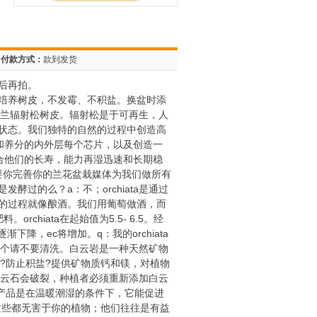
付款方式：
款到发货
后再拍。
培养树皮，不发霉、不积盐。换盆时添
纯净新西兰辐射松树皮。辐射松是于可再生，人
原始状态。我们独特的自然的过程中创造高
分和养分的内外层每个芯片，以及创造一
结合他们的长寿，能力再湿迅速和长期稳
需要你完善你的兰花盆栽媒体为我们做所有
是发酵过的么？a：不；orchiata是通过
的过程就像酿酒。我们用葡萄做酒，而
hiata在起始值为5.5- 6.5。经
降，ec将增加。q：我的orchiata
到这个请不要清洗。白云岩是一种天然矿物
.5?防止积盐?提供矿物质钙和镁，对植物
，白云石会破裂，种植者必须重新添加白云
果产品是在温暖潮湿的条件下，它能促进
s种。这些都无害于你的植物；他们往往是有益