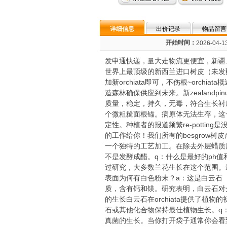
详细信息
出价记录
物品留言
开始时间：
2026-04-13
发申通快递，量大走物流更便宜，新疆
世界上最顶级的新西兰进口树皮（未发
加新orchiata即可，不伤根~orch
造森林确保供应到未来。新zealan
质量，稳定，持久，无毒，符合生长衬底
个微粗糙面根锚。病原体无法生存，这一
定性。种植者的报道频繁re-pott
的工作给你！我们所有的besgrow树皮产
一个独特的工艺加工。在除去外层蜡质
不是发酵成醋。q：什么是最好的ph值和e
过研究，大多数兰花生长在这个范围。最初
表面为何有白色粉末？a：这是白云石（
质，含有钙和镁。研究表明，白云石对介质
的生长白云石在orchiata提供了
石或其他化合物保持最佳植物生长。q：
真菌的生长。当你打开袋子通常你会看到一个