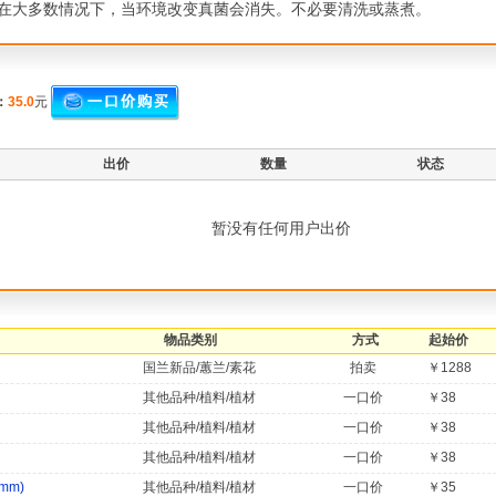
在大多数情况下，当环境改变真菌会消失。不必要清洗或蒸煮。
：
35.0
元
出价
数量
状态
暂没有任何用户出价
物品类别
方式
起始价
国兰新品/蕙兰/素花
拍卖
￥1288
其他品种/植料/植材
一口价
￥38
其他品种/植料/植材
一口价
￥38
其他品种/植料/植材
一口价
￥38
mm)
其他品种/植料/植材
一口价
￥35