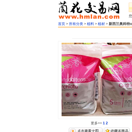
首页
>
所有分类
>
植料
>
植材
>
新西兰奥科特orc
更多>>
1
2