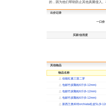
的，因为他们帮助防止其他真菌侵入。
出价记录
一口价
买家/信用度
其他物品
物品名称
△
佳能红素三苗二芽
△
包邮竹炭颗粒6斤(6-12mm)
△
包邮竹炭颗粒6斤(6-12mm)
△
包邮竹炭颗粒6斤(6-12mm)
△
新西兰奥科特orchiata松皮5L(9-12