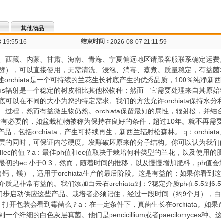
其他物品
结束时间：
 19:55:16
2026-08-07 21:11:59
、西藏、内蒙、甘肃、海南、青海、宁夏偏远地区请跟客服联系确定运费
酵），可以直接使用，无需清洗、浸泡、消毒、蒸煮。质量稳定，有益菌
iata概述orchiata是一个可持续的兰花生长衬底产生的优秀品质，100％
dpinus辐射是一个稳定的树皮相比其他松物种；然而，它需要处理来自其
可以在不同的大小为您的特定需求。我们的方法允许orchiata保持水
过程，然而有益微生物仍然。orchiata保留最好的属性，辐射松，并
ing是没有必要的，如盆栽植物被称为保持在良好的条件，超过10年。就不再
品，包括orchiata，产生可持续再生，新西兰辐射松森林。 q：orchiata
层的同时，可保证内芯硬度。发酵破坏原来的分子结构。你可以认为我们
c的值？a：最佳ph值和ec值取决于栽培何种类型的兰花，以及使用的肥料。orc
的ec 小于0.3，然而，随着时间的推移，以及慢慢增加肥料，ph值会逐渐下
钙，镁），适用于orchiata生产的最后阶段。这是有益的；如果你看
是非常有益的。我们添加白云石orchiata到：?稳定介质ph在5.5到6
植物的初步启动供应这些产品。栽培者必须记住，经过一段时间（约9个月）
打开包装会看到霉菌么？a：在一定条件下，真菌生长在orchiata。如
纤细的白色灰层真菌。他们是pencicillium或者paecilomyce