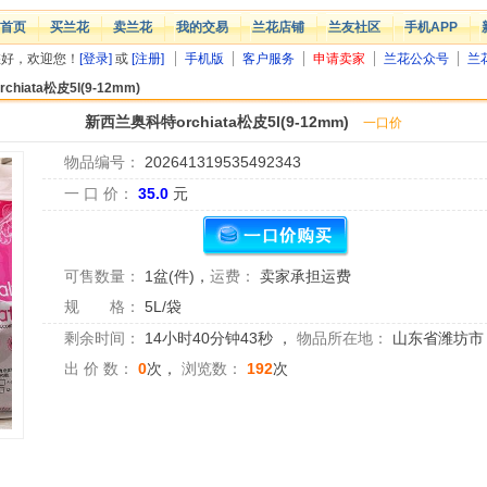
首页
买兰花
卖兰花
我的交易
兰花店铺
兰友社区
手机APP
您好，欢迎您！
[登录]
或
[注册]
手机版
客户服务
申请卖家
兰花公众号
兰
hiata松皮5l(9-12mm)
新西兰奥科特orchiata松皮5l(9-12mm)
一口价
物品编号：
202641319535492343
一 口 价：
35.0
元
可售数量：
1盆(件)
，
运费：
卖家承担运费
规 格：
5L/袋
剩余时间：
14小时40分钟42秒
，
物品所在地：
山东省潍坊市
出 价 数：
0
次，
浏览数：
192
次