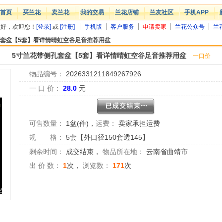
首页
买兰花
卖兰花
我的交易
兰花店铺
兰友社区
手机APP
您好，欢迎您！
[登录]
或
[注册]
手机版
客户服务
申请卖家
兰花公众号
兰
孔套盆【5套】看详情晴虹空谷足音推荐用盆
5寸兰花带侧孔套盆【5套】看详情晴虹空谷足音推荐用盆
一口价
物品编号：
2026331211849267926
一 口 价：
28.0
元
可售数量：
1盆(件)
，
运费：
卖家承担运费
规 格：
5套【外口径150套透145】
剩余时间：
成交结束
，
物品所在地：
云南省曲靖市
出 价 数：
1
次，
浏览数：
171
次