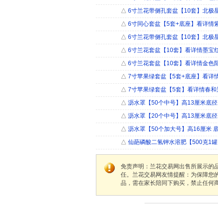
△
6寸兰花带侧孔套盆【10套】北极
△
6寸同心套盆【5套+底座】看详情
△
6寸兰花带侧孔套盆【10套】北极
△
6寸兰花套盆【10套】看详情墨宝
△
6寸兰花套盆【10套】看详情金色
△
7寸苹果绿套盆【5套+底座】看详
△
7寸苹果绿套盆【5套】看详情春和
△
沥水罩【50个中号】高13厘米底径7
△
沥水罩【20个中号】高13厘米底径7
△
沥水罩【50个加大号】高16厘米 
△
仙葩磷酸二氢钾水溶肥【500克1
免责声明：兰花交易网出售所展示的
任。兰花交易网友情提醒：为保障您
品，需在家长陪同下购买，禁止任何