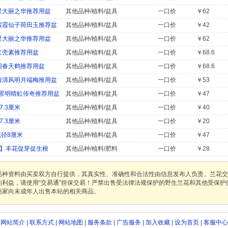
星大丽之华推荐用盆
其他品种/植料/盆具
一口价
￥62
紫霞仙子荷田玉推荐盆
其他品种/植料/盆具
一口价
￥42
星大丽之华推荐用盆
其他品种/植料/盆具
一口价
￥62
红壳素推荐用盆
其他品种/植料/盆具
一口价
￥68.6
阳春天鹤推荐用盆
其他品种/植料/盆具
一口价
￥68.6
情清风明月端梅推用盆
其他品种/植料/盆具
一口价
￥53
景明晴虹传奇推荐用盆
其他品种/植料/盆具
一口价
￥47
.3厘米
其他品种/植料/盆具
一口价
￥40
.3厘米
其他品种/植料/盆具
一口价
￥20
底径8厘米
其他品种/植料/盆具
一口价
￥47
罐】丰花促芽促生根
其他品种/植料/肥料
一口价
￥28
品种资料由买卖双方自行提供，其真实性、准确性和合法性由信息发布人负责。兰花交
的利益，请使用“交易通”担保交易！严禁出售受法律法规保护的野生兰花和其他受保
商家向未成年人出售本站的相关商品。
网站简介
|
联系方式
|
网站地图
|
服务条款
|
广告服务
|
加入收藏
|
设为首页
|
客服中心